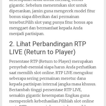
gigantic. Sebelum menentukan slot untuk
diperankan, jamin guna mengecek model fitur
bonus siapa diberikan dari permainan
tersebut.Pilih slot yang punya fitur bonus apa
menggaet dan bermanfaat kepada Anda
menjadi partisipan.
2. Lihat Perbandingan RTP
LIVE (Return to Player)
Persentase RTP (Return to Player) merupakan
penyebab esensial siapa harus Anda perhatikan
saat memilih slot online. RTP LIVE mengukur
seberapa sering permainan meretur dana
kepada partisipan internal jangka masa khusus.
Bertambah tinggi persentase RTP LIVE,
semakin gigantic kesempatan Engkau guna
memperoleh keberhasilan.Pilihlah slot online