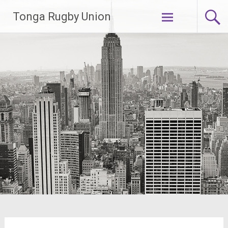
Lompat
Tonga Rugby Union
ke
konten