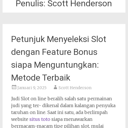
Penulis:
Scott Henderson
Petunjuk Menyeleksi Slot
dengan Feature Bonus
siapa Menguntungkan:
Metode Terbaik
Januari 9, 2025
Scott Henderson
Judi Slot on line beralih salah satu permainan
judi yang ter- dikenal dalam kalangan penyuka
taruhan on line. Saat ini satu, ada berlimpah
website
situs toto
siapa menawarkan
bermacam-macam tipe pilihan slot, mulai