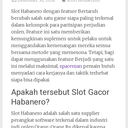
Desember 30, 2024
Scott Henderson
Slot Habanero dengan feature Bertaruh
berubah salah satu game siapa paling terkenal
dalam kelompok para partisipan perjudian
onlen. Feature ini satu memberikan
kemungkinan suplemen untuk pelaku untuk
menggandakan kemenangan mereka semua
bersama metode yang memesona. Tetapi, bagi
dapat menggunakan feature Berjudi yang satu
ini melalui maksimal,
spaceman
pemain butuh
menyadari cara kerjanya dan taktik terhebat
siapa bisa dipakai.
Apakah tersebut Slot Gacor
Habanero?
Slot Habanero adalah salah satu supplier
perangkat software terkenal dalam industri
judi onlen.Orang-Orang Itu dikenal karena