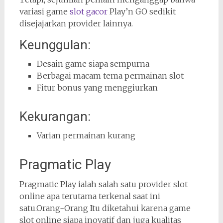
variasi game
slot gacor
Play’n GO sedikit
disejajarkan provider lainnya.
Keunggulan:
Desain game siapa sempurna
Berbagai macam tema permainan slot
Fitur bonus yang menggiurkan
Kekurangan:
Varian permainan kurang
Pragmatic Play
Pragmatic Play ialah salah satu provider slot
online apa terutama terkenal saat ini
satu.Orang-Orang Itu diketahui karena game
slot online siapa inovatif dan juga kualitas