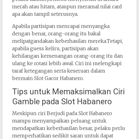
merah atau hitam, ataupun meramal nilai card
apa akan tampil seterusnya.
Apabila partisipan mencapai menyangka
dengan benar, orang-orang itu bakal
melipatgandakan keberhasilan mereka.Tetapi,
apabila guess keliru, partisipan akan
kehilangan kemenangan orang-orang itu dan
ulang ke rotasi lebih awal. Ciri ini melengkapi
taraf ketegangan serta keseruan dalam
bermain Slot Gacor Habanero.
Tips untuk Memaksimalkan Ciri
Gamble pada Slot Habanero
Meskipun ciri Berjudi pada Slot Habanero
mampu menyampaikan peluang untuk
mendapatkan keberhasilan besar, pelaku perlu
memperhatikan sedikit saran untuk dapat