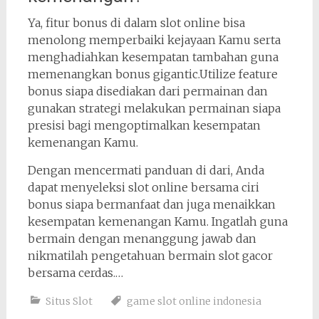
Ya, fitur bonus di dalam slot online bisa
menolong memperbaiki kejayaan Kamu serta
menghadiahkan kesempatan tambahan guna
memenangkan bonus gigantic.Utilize feature
bonus siapa disediakan dari permainan dan
gunakan strategi melakukan permainan siapa
presisi bagi mengoptimalkan kesempatan
kemenangan Kamu.
Dengan mencermati panduan di dari, Anda
dapat menyeleksi slot online bersama ciri
bonus siapa bermanfaat dan juga menaikkan
kesempatan kemenangan Kamu. Ingatlah guna
bermain dengan menanggung jawab dan
nikmatilah pengetahuan bermain slot gacor
bersama cerdas.…
Situs Slot
game slot online indonesia