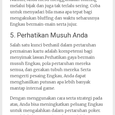
melalui bijak dan juga tak terlalu sering. Coba
untuk menyadari bila masa apa tepat bagi
mengakukan bluffing dan waktu seharusnya
Engkau bermain-main serta jujur.
5. Perhatikan Musuh Anda
Salah satu kunci berhasil dalam pertaruhan
permainan kartu adalah kompetensi bagi
menyimak lawan.Perhatikan gaya bermain
musuh Engkau, pola pertaruhan mereka
semua, dan gerakan tubuh mereka. Serta
mengerti pesaing Engkau, Anda dapat
menghasilkan putusan apa lebih banyak
mantap internal game.
Dengan menggunakan cara serta strategi pada
atas, Anda bisa meningkatkan peluang Engkau
untuk mengalahkan dalam pertaruhan poker.