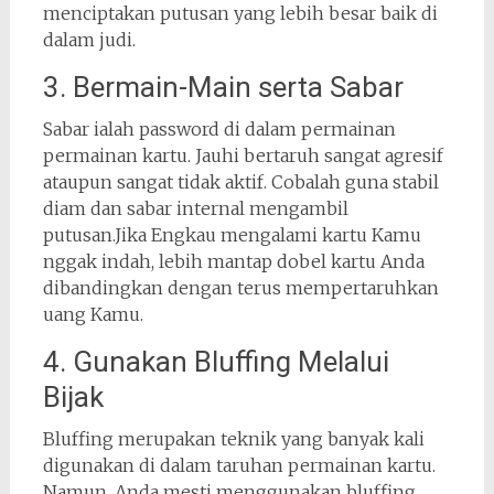
menciptakan putusan yang lebih besar baik di
dalam judi.
3. Bermain-Main serta Sabar
Sabar ialah password di dalam permainan
permainan kartu. Jauhi bertaruh sangat agresif
ataupun sangat tidak aktif. Cobalah guna stabil
diam dan sabar internal mengambil
putusan.Jika Engkau mengalami kartu Kamu
nggak indah, lebih mantap dobel kartu Anda
dibandingkan dengan terus mempertaruhkan
uang Kamu.
4. Gunakan Bluffing Melalui
Bijak
Bluffing merupakan teknik yang banyak kali
digunakan di dalam taruhan permainan kartu.
Namun, Anda mesti menggunakan bluffing