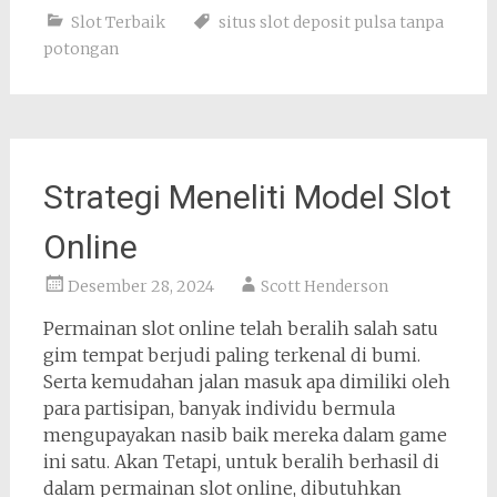
Slot Terbaik
situs slot deposit pulsa tanpa
potongan
Strategi Meneliti Model Slot
Online
Desember 28, 2024
Scott Henderson
Permainan slot online telah beralih salah satu
gim tempat berjudi paling terkenal di bumi.
Serta kemudahan jalan masuk apa dimiliki oleh
para partisipan, banyak individu bermula
mengupayakan nasib baik mereka dalam game
ini satu. Akan Tetapi, untuk beralih berhasil di
dalam permainan slot online, dibutuhkan