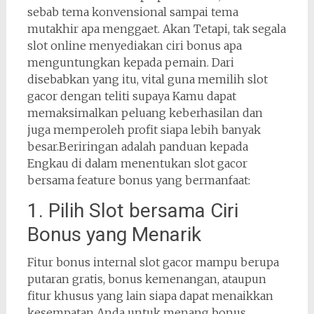
sebab tema konvensional sampai tema
mutakhir apa menggaet. Akan Tetapi, tak segala
slot online menyediakan ciri bonus apa
menguntungkan kepada pemain. Dari
disebabkan yang itu, vital guna memilih slot
gacor dengan teliti supaya Kamu dapat
memaksimalkan peluang keberhasilan dan
juga memperoleh profit siapa lebih banyak
besar.Beriringan adalah panduan kepada
Engkau di dalam menentukan slot gacor
bersama feature bonus yang bermanfaat:
1. Pilih Slot bersama Ciri
Bonus yang Menarik
Fitur bonus internal slot gacor mampu berupa
putaran gratis, bonus kemenangan, ataupun
fitur khusus yang lain siapa dapat menaikkan
kesempatan Anda untuk menang bonus