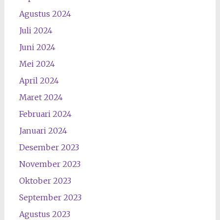
Agustus 2024
Juli 2024
Juni 2024
Mei 2024
April 2024
Maret 2024
Februari 2024
Januari 2024
Desember 2023
November 2023
Oktober 2023
September 2023
Agustus 2023