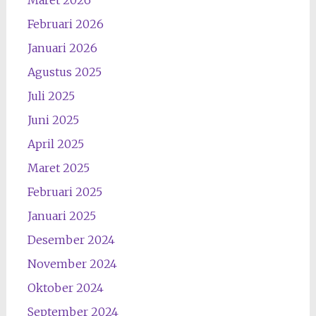
Maret 2026
Februari 2026
Januari 2026
Agustus 2025
Juli 2025
Juni 2025
April 2025
Maret 2025
Februari 2025
Januari 2025
Desember 2024
November 2024
Oktober 2024
September 2024