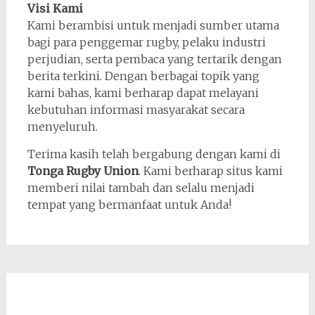
Visi Kami
Kami berambisi untuk menjadi sumber utama
bagi para penggemar rugby, pelaku industri
perjudian, serta pembaca yang tertarik dengan
berita terkini. Dengan berbagai topik yang
kami bahas, kami berharap dapat melayani
kebutuhan informasi masyarakat secara
menyeluruh.
Terima kasih telah bergabung dengan kami di
Tonga Rugby Union
. Kami berharap situs kami
memberi nilai tambah dan selalu menjadi
tempat yang bermanfaat untuk Anda!