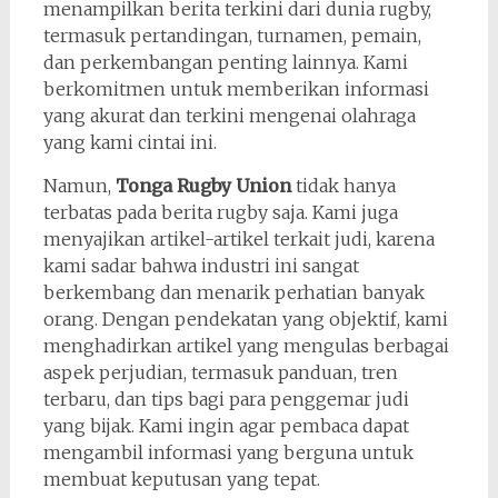
menampilkan berita terkini dari dunia rugby,
termasuk pertandingan, turnamen, pemain,
dan perkembangan penting lainnya. Kami
berkomitmen untuk memberikan informasi
yang akurat dan terkini mengenai olahraga
yang kami cintai ini.
Namun,
Tonga Rugby Union
tidak hanya
terbatas pada berita rugby saja. Kami juga
menyajikan artikel-artikel terkait judi, karena
kami sadar bahwa industri ini sangat
berkembang dan menarik perhatian banyak
orang. Dengan pendekatan yang objektif, kami
menghadirkan artikel yang mengulas berbagai
aspek perjudian, termasuk panduan, tren
terbaru, dan tips bagi para penggemar judi
yang bijak. Kami ingin agar pembaca dapat
mengambil informasi yang berguna untuk
membuat keputusan yang tepat.