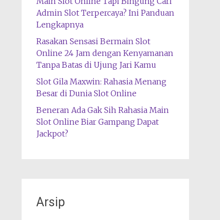
Main Slot Online Tapi Bingung Cari
Admin Slot Terpercaya? Ini Panduan
Lengkapnya
Rasakan Sensasi Bermain Slot
Online 24 Jam dengan Kenyamanan
Tanpa Batas di Ujung Jari Kamu
Slot Gila Maxwin: Rahasia Menang
Besar di Dunia Slot Online
Beneran Ada Gak Sih Rahasia Main
Slot Online Biar Gampang Dapat
Jackpot?
Arsip