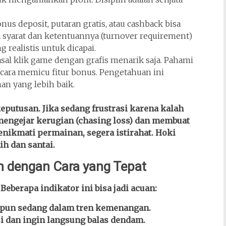
nus deposit, putaran gratis, atau cashback bisa
yarat dan ketentuannya (turnover requirement)
 realistis untuk dicapai.
sal klik game dengan grafis menarik saja. Pahami
 cara memicu fitur bonus. Pengetahuan ini
 yang lebih baik.
putusan. Jika sedang frustrasi karena kalah
engejar kerugian (chasing loss) dan membuat
enikmati permainan, segera istirahat. Hoki
ih dan santai.
 dengan Cara yang Tepat
eberapa indikator ini bisa jadi acuan:
ipun sedang dalam tren kemenangan.
 dan ingin langsung balas dendam.