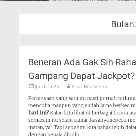
Bulan
Beneran Ada Gak Sih Rahas
Gampang Dapat Jackpot?
Juni 8, 2026
Scott Henderson
Pertanyaan yang satu ini pasti pernah terlin
mencoba maupun yang sudah lama berkeci
hari ini?
Kalau kita lihat di berbagai forum at
semacam itu selalu ramai. Rasanya seperti 
instan, ya? Tapi sebelum kita bahas lebih dala
dengan kepala dingin.