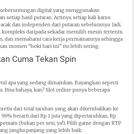
an keberuntungan digital yang menggunakan
setiap hasil putaran. Artinya, setiap kali kamu
 acak dan independen dari putaran sebelumnya. Jadi,
kompleks daripada sekadar memilih mesin tertentu.
men, dan memahami cara kerja permainannya sehingga
an momen “hoki hari ini” itu lebih sering.
an Cuma Tekan Spin
tul apa yang sedang dimainkan. Bayangkan seperti
s. Bisa bahaya, kan? Slot online punya beberapa
oretis dari total taruhan yang akan dikembalikan ke
96% berarti dari Rp 1 juta yang dipertaruhkan, Rp
 pemain (bukan per sesi, ya!). Pilih game dengan RTP
ang jangka panjang yang lebih baik.