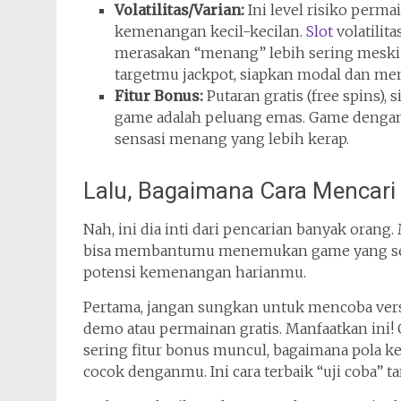
Volatilitas/Varian:
Ini level risiko perma
kemenangan kecil-kecilan.
Slot
volatilita
merasakan “menang” lebih sering meski nom
targetmu jackpot, siapkan modal dan menta
Fitur Bonus:
Putaran gratis (free spins), s
game adalah peluang emas. Game dengan
sensasi menang yang lebih kerap.
Lalu, Bagaimana Cara Mencari
Nah, ini dia inti dari pencarian banyak orang
bisa membantumu menemukan game yang ses
potensi kemenangan harianmu.
Pertama, jangan sungkan untuk mencoba ve
demo atau permainan gratis. Manfaatkan ini!
sering fitur bonus muncul, bagaimana pola
cocok denganmu. Ini cara terbaik “uji coba”