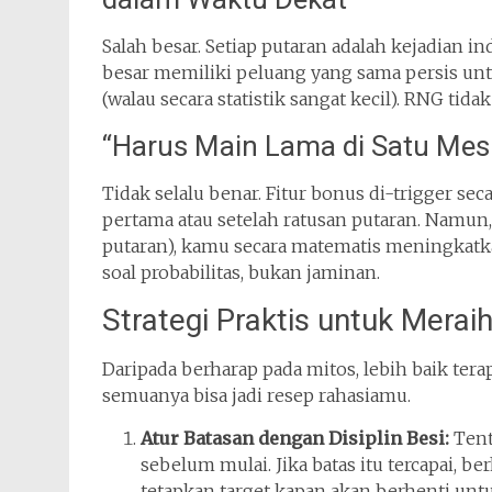
Salah besar. Setiap putaran adalah kejadian
besar memiliki peluang yang sama persis un
(walau secara statistik sangat kecil). RNG tid
“Harus Main Lama di Satu Mesi
Tidak selalu benar. Fitur bonus di-trigger s
pertama atau setelah ratusan putaran. Namun
putaran), kamu secara matematis meningkat
soal probabilitas, bukan jaminan.
Strategi Praktis untuk Meraih 
Daripada berharap pada mitos, lebih baik ter
semuanya bisa jadi resep rahasiamu.
Atur Batasan dengan Disiplin Besi:
Tent
sebelum mulai. Jika batas itu tercapai, 
tetapkan target kapan akan berhenti unt