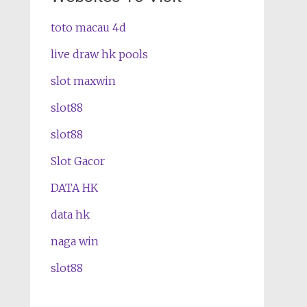
toto macau 4d
live draw hk pools
slot maxwin
slot88
slot88
Slot Gacor
DATA HK
data hk
naga win
slot88