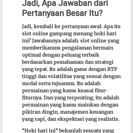
Jadi, Apa Jawaban dari
Pertanyaan Besar Itu?
Jadi, kembali ke pertanyaan awal:
Apa itu
slot online gampang menang hoki hari
ini?
Jawabannya adalah: slot online yang
memberikanmu pengalaman bermain
optimal dengan peluang terbaik
berdasarkan pemahaman dan strategi
yang tepat. Itu adalah game dengan RTP
tinggi dan volatilitas yang sesuai dengan
modal serta tujuanmu. Itu adalah
permainan yang kamu kuasai fitur-
fiturnya. Dan yang terpenting, itu adalah
permainan yang kamu mainkan dengan
pikiran dingin, manajemen keuangan
yang rapi, dan ekspektasi yang realistis.
“Hoki hari ini” bukanlah sesuatu yang