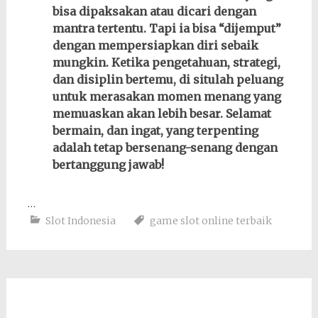
bisa dipaksakan atau dicari dengan
mantra tertentu. Tapi ia bisa “dijemput”
dengan mempersiapkan diri sebaik
mungkin. Ketika pengetahuan, strategi,
dan disiplin bertemu, di situlah peluang
untuk merasakan momen menang yang
memuaskan akan lebih besar. Selamat
bermain, dan ingat, yang terpenting
adalah tetap bersenang-senang dengan
bertanggung jawab!
…
Slot Indonesia
game slot online terbaik