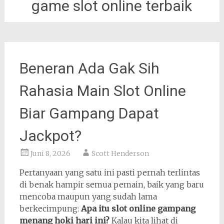
game slot online terbaik
Beneran Ada Gak Sih
Rahasia Main Slot Online
Biar Gampang Dapat
Jackpot?
Juni 8, 2026
Scott Henderson
Pertanyaan yang satu ini pasti pernah terlintas
di benak hampir semua pemain, baik yang baru
mencoba maupun yang sudah lama
berkecimpung:
Apa itu slot online gampang
menang hoki hari ini?
Kalau kita lihat di