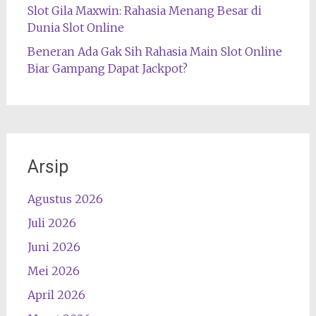
Slot Gila Maxwin: Rahasia Menang Besar di
Dunia Slot Online
Beneran Ada Gak Sih Rahasia Main Slot Online
Biar Gampang Dapat Jackpot?
Arsip
Agustus 2026
Juli 2026
Juni 2026
Mei 2026
April 2026