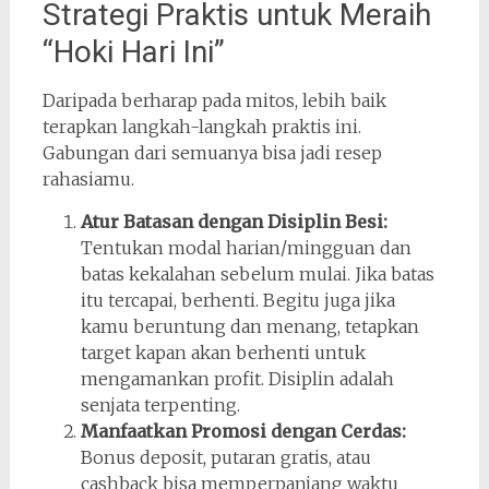
Strategi Praktis untuk Meraih
“Hoki Hari Ini”
Daripada berharap pada mitos, lebih baik
terapkan langkah-langkah praktis ini.
Gabungan dari semuanya bisa jadi resep
rahasiamu.
Atur Batasan dengan Disiplin Besi:
Tentukan modal harian/mingguan dan
batas kekalahan sebelum mulai. Jika batas
itu tercapai, berhenti. Begitu juga jika
kamu beruntung dan menang, tetapkan
target kapan akan berhenti untuk
mengamankan profit. Disiplin adalah
senjata terpenting.
Manfaatkan Promosi dengan Cerdas:
Bonus deposit, putaran gratis, atau
cashback bisa memperpanjang waktu