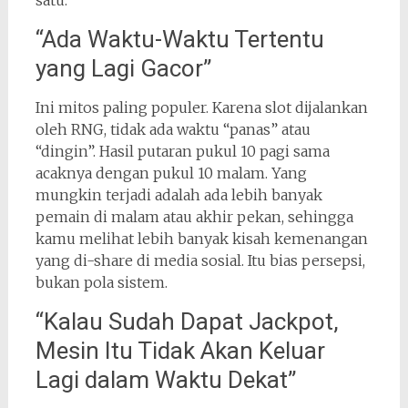
satu.
“Ada Waktu-Waktu Tertentu
yang Lagi Gacor”
Ini mitos paling populer. Karena slot dijalankan
oleh RNG, tidak ada waktu “panas” atau
“dingin”. Hasil putaran pukul 10 pagi sama
acaknya dengan pukul 10 malam. Yang
mungkin terjadi adalah ada lebih banyak
pemain di malam atau akhir pekan, sehingga
kamu melihat lebih banyak kisah kemenangan
yang di-share di media sosial. Itu bias persepsi,
bukan pola sistem.
“Kalau Sudah Dapat Jackpot,
Mesin Itu Tidak Akan Keluar
Lagi dalam Waktu Dekat”