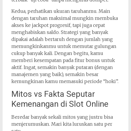
Kedua, perhatikan ukuran taruhanmu. Main
dengan taruhan maksimal mungkin membuka
akses ke jackpot progresif, tapi juga cepat
menghabiskan saldo. Strategi yang banyak
dipakai adalah bertaruh dengan jumlah yang
memungkinkanmu untuk memutar gulungan
cukup banyak kali. Dengan begitu, kamu
memberi kesempatan pada fitur bonus untuk
aktif. Ingat, semakin banyak putaran (dengan
manajemen yang baik), semakin besar
kemungkinan kamu memasuki periode “hoki”.
Mitos vs Fakta Seputar
Kemenangan di Slot Online
Beredar banyak sekali mitos yang justru bisa
menjerumuskan. Mari kita luruskan satu per