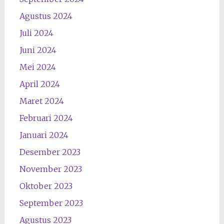
Agustus 2024
Juli 2024
Juni 2024
Mei 2024
April 2024
Maret 2024
Februari 2024
Januari 2024
Desember 2023
November 2023
Oktober 2023
September 2023
Agustus 2023