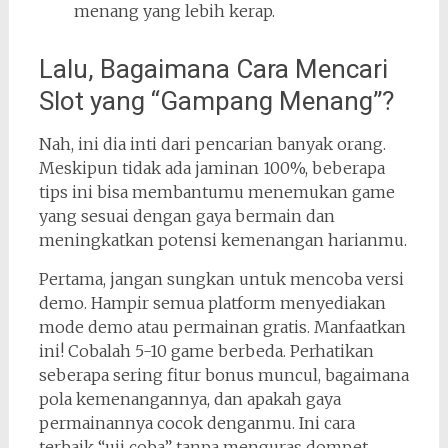
menang yang lebih kerap.
Lalu, Bagaimana Cara Mencari
Slot yang “Gampang Menang”?
Nah, ini dia inti dari pencarian banyak orang.
Meskipun tidak ada jaminan 100%, beberapa
tips ini bisa membantumu menemukan game
yang sesuai dengan gaya bermain dan
meningkatkan potensi kemenangan harianmu.
Pertama, jangan sungkan untuk mencoba versi
demo. Hampir semua platform menyediakan
mode demo atau permainan gratis. Manfaatkan
ini! Cobalah 5-10 game berbeda. Perhatikan
seberapa sering fitur bonus muncul, bagaimana
pola kemenangannya, dan apakah gaya
permainannya cocok denganmu. Ini cara
terbaik “uji coba” tanpa menguras dompet.