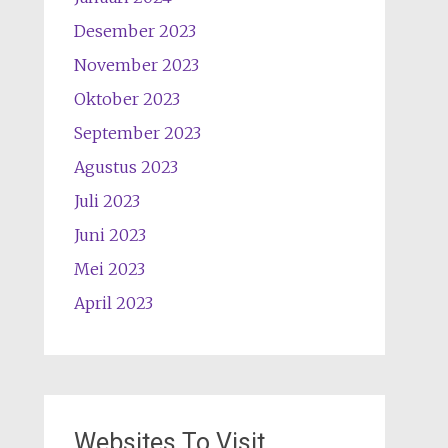
Desember 2023
November 2023
Oktober 2023
September 2023
Agustus 2023
Juli 2023
Juni 2023
Mei 2023
April 2023
Websites To Visit