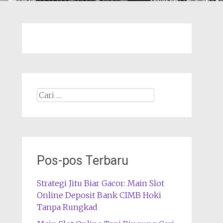
Cari
apa:
Pos-pos Terbaru
Strategi Jitu Biar Gacor: Main Slot
Online Deposit Bank CIMB Hoki
Tanpa Rungkad