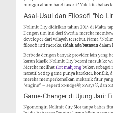
nunggu album band favorit? Yuk, kita bahas l
Asal-Usul dan Filosofi "No Li
Nolimit City didirikan tahun 2014 di Malta, t
Dengan tim inti dari Swedia, mereka membawa 
developer dari wilayah tersebut. Nama "Nolimi
filosofi inti mereka:
tidak ada batasan
dalam k
Berbeda dengan banyak provider lain yang 
karun klasik, Nolimit City berani masuk ke wi
Mereka melihat
slot mahjong
bukan sebagai m
naratif. Setiap game punya karakter, konflik,
mereka memperkenalkan mekanik fitur yang b
"engine" – seperti xNudge®, xWays®, dan xBo
Game-Changer di Ujung Jari: Fi
Ngomongin Nolimit City Slot tanpa bahas fit