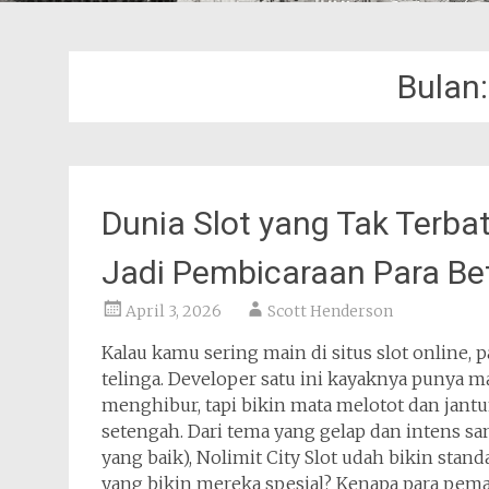
Bulan
Dunia Slot yang Tak Terba
Jadi Pembicaraan Para Be
April 3, 2026
Scott Henderson
Kalau kamu sering main di situs slot online, 
telinga. Developer satu ini kayaknya punya 
menghibur, tapi bikin mata melotot dan jan
setengah. Dari tema yang gelap dan intens sa
yang baik), Nolimit City Slot udah bikin stand
yang bikin mereka spesial? Kenapa para pema