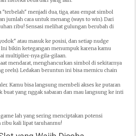
an mereka beda dari yang lain:
"terbelah" menjadi dua, tiga, atau empat simbol
kan jumlah cara untuk menang (ways to win). Dari
uluhan ribu! Sensasi melihat gulungan berubah di
odok" atau masuk ke posisi, dan setiap nudge
. Ini bikin ketegangan menumpuk karena kamu
i multiplier-nya gila-gilaan.
aat mendarat, menghancurkan simbol di sekitarnya
g reels). Ledakan beruntun ini bisa memicu chain
puler. Kamu bisa langsung membeli akses ke putaran
 buat yang nggak sabaran dan mau langsung ke inti
 game lah yang sering menciptakan potensi
ribu kali lipat taruhanmu!