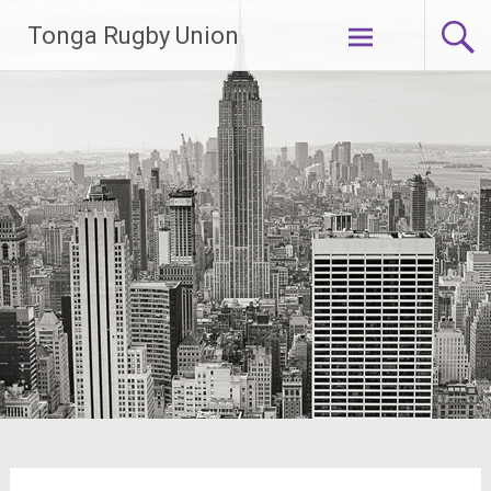
Lompat
Tonga Rugby Union
ke
konten