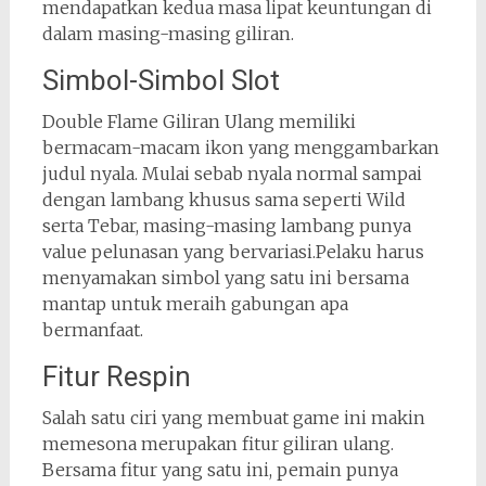
mendapatkan kedua masa lipat keuntungan di
dalam masing-masing giliran.
Simbol-Simbol Slot
Double Flame Giliran Ulang memiliki
bermacam-macam ikon yang menggambarkan
judul nyala. Mulai sebab nyala normal sampai
dengan lambang khusus sama seperti Wild
serta Tebar, masing-masing lambang punya
value pelunasan yang bervariasi.Pelaku harus
menyamakan simbol yang satu ini bersama
mantap untuk meraih gabungan apa
bermanfaat.
Fitur Respin
Salah satu ciri yang membuat game ini makin
memesona merupakan fitur giliran ulang.
Bersama fitur yang satu ini, pemain punya