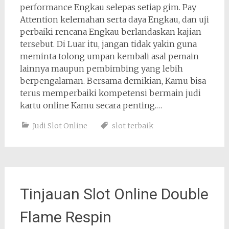
performance Engkau selepas setiap gim. Pay
Attention kelemahan serta daya Engkau, dan uji
perbaiki rencana Engkau berlandaskan kajian
tersebut. Di Luar itu, jangan tidak yakin guna
meminta tolong umpan kembali asal pemain
lainnya maupun pembimbing yang lebih
berpengalaman. Bersama demikian, Kamu bisa
terus memperbaiki kompetensi bermain judi
kartu online Kamu secara penting.…
Judi Slot Online
slot terbaik
Tinjauan Slot Online Double
Flame Respin