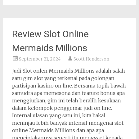
Review Slot Online
Mermaids Millions
September 21, 2024
Scott Henderson
Judi Slot onlen Mermaids Millions adalah salah
satu gim slot yang terkenal pada golongan
partisipan kasino on line. Bersama topik bawah
samudra apa memesona dan feature bonus apa
menggiurkan, gim ini telah beralih kesukaan
dalam kelompok penggemar judi on line.
Internal ulasan yang satu ini, kita bakal
meninjau lebih banyak intensif mengenai slot
online Mermaids Millions dan apa apa
menciptakannya seperti itu menggaet kepada