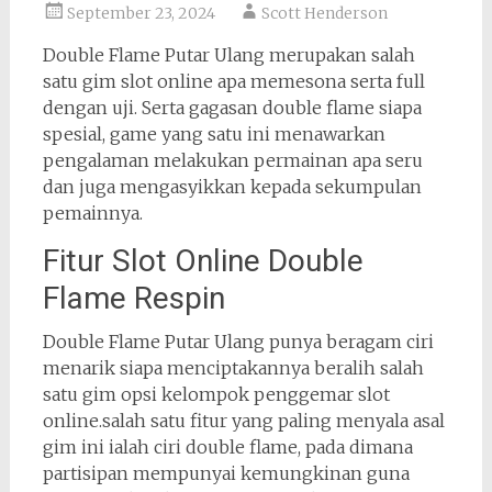
September 23, 2024
Scott Henderson
Double Flame Putar Ulang merupakan salah
satu gim slot online apa memesona serta full
dengan uji. Serta gagasan double flame siapa
spesial, game yang satu ini menawarkan
pengalaman melakukan permainan apa seru
dan juga mengasyikkan kepada sekumpulan
pemainnya.
Fitur Slot Online Double
Flame Respin
Double Flame Putar Ulang punya beragam ciri
menarik siapa menciptakannya beralih salah
satu gim opsi kelompok penggemar slot
online.salah satu fitur yang paling menyala asal
gim ini ialah ciri double flame, pada dimana
partisipan mempunyai kemungkinan guna