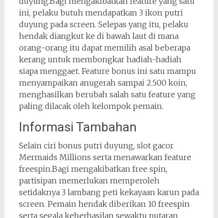
duyung.Bagi mengakibatkan feature yang satu
ini, pelaku butuh mendapatkan 3 ikon putri
duyung pada screen. Selepas yang itu, pelaku
hendak diangkut ke di bawah laut di mana
orang-orang itu dapat memilih asal beberapa
kerang untuk membongkar hadiah-hadiah
siapa menggaet. Feature bonus ini satu mampu
menyampaikan anugerah sampai 2.500 koin,
menghasilkan berubah salah satu feature yang
paling dilacak oleh kelompok pemain.
Informasi Tambahan
Selain ciri bonus putri duyung, slot gacor
Mermaids Millions serta menawarkan feature
freespin.Bagi mengakibatkan free spin,
partisipan memerlukan memperoleh
setidaknya 3 lambang peti kekayaan karun pada
screen. Pemain hendak diberikan 10 freespin
serta segala keberhasilan sewaktu putaran