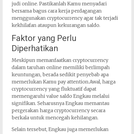
judi online. Pastikanlah Kamu menyadari
bersama bagus cara kerja perdagangan
menggunakan cryptocurrency agar tak terjadi
kekhilafan ataupun kekurangan saldo.
Faktor yang Perlu
Diperhatikan
Meskipun memanfaatkan cryptocurrency
dalam taruhan online memiliki berlimpah
keuntungan, berada sedikit penyebab apa
memerlukan Kamu pay attention.Awal, harga
cryptocurrency yang fluktuatif dapat
memengaruhi value saldo Engkau melalui
signifikan. Seharusnya Engkau memantau
pergerakan harga cryptocurrency secara
berkala untuk mencegah kehilangan.
Selain tersebut, Engkau juga memerlukan