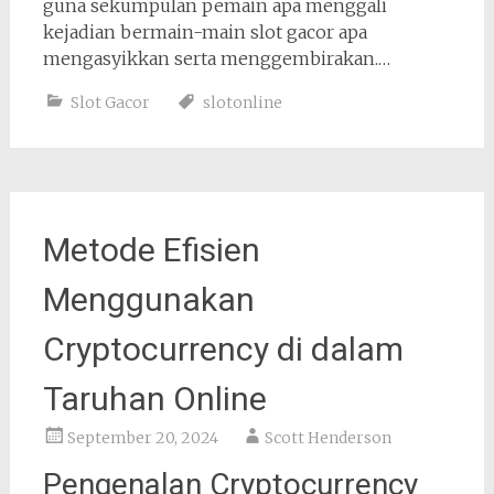
guna sekumpulan pemain apa menggali
kejadian bermain-main slot gacor apa
mengasyikkan serta menggembirakan.…
Slot Gacor
slotonline
Metode Efisien
Menggunakan
Cryptocurrency di dalam
Taruhan Online
September 20, 2024
Scott Henderson
Pengenalan Cryptocurrency