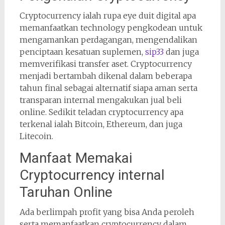
Cryptocurrency ialah rupa eye duit digital apa
memanfaatkan technology pengkodean untuk
mengamankan perdagangan, mengendalikan
penciptaan kesatuan suplemen,
sip33
dan juga
memverifikasi transfer aset. Cryptocurrency
menjadi bertambah dikenal dalam beberapa
tahun final sebagai alternatif siapa aman serta
transparan internal mengakukan jual beli
online. Sedikit teladan cryptocurrency apa
terkenal ialah Bitcoin, Ethereum, dan juga
Litecoin.
Manfaat Memakai
Cryptocurrency internal
Taruhan Online
Ada berlimpah profit yang bisa Anda peroleh
serta memanfaatkan cryptocurrency dalam