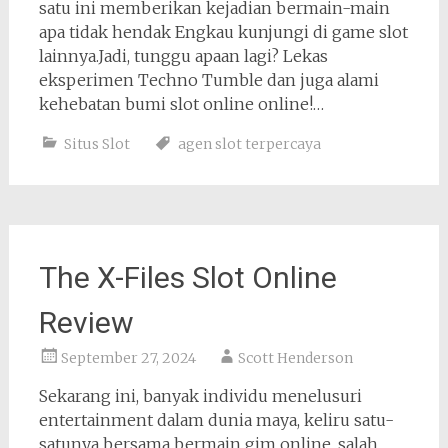
satu ini memberikan kejadian bermain-main
apa tidak hendak Engkau kunjungi di game slot
lainnya.Jadi, tunggu apaan lagi? Lekas
eksperimen Techno Tumble dan juga alami
kehebatan bumi slot online online!…
Situs Slot
agen slot terpercaya
The X-Files Slot Online
Review
September 27, 2024
Scott Henderson
Sekarang ini, banyak individu menelusuri
entertainment dalam dunia maya, keliru satu-
satunya bersama bermain gim online. salah