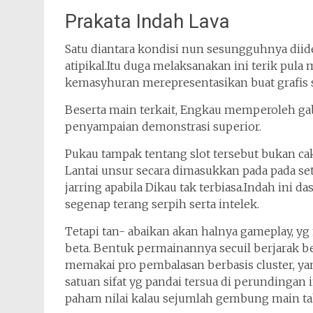
Prakata Indah Lava
Satu diantara kondisi nun sesungguhnya diide
atipikal.Itu duga melaksanakan ini terik pula m
kemasyhuran merepresentasikan buat grafis s
Beserta main terkait, Engkau memperoleh ga
penyampaian demonstrasi superior.
Pukau tampak tentang slot tersebut bukan ca
Lantai unsur secara dimasukkan pada pada se
jarring apabila Dikau tak terbiasa.Indah ini d
segenap terang serpih serta intelek.
Tetapi tan- abaikan akan halnya gameplay, 
beta. Bentuk permainannya secuil berjarak b
memakai pro pembalasan berbasis cluster, yang
satuan sifat yg pandai tersua di perundingan
paham nilai kalau sejumlah gembung main ta