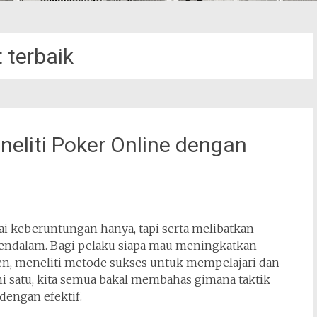
t terbaik
neliti Poker Online dengan
 keberuntungan hanya, tapi serta melibatkan
 mendalam. Bagi pelaku siapa mau meningkatkan
en, meneliti metode sukses untuk mempelajari dan
ini satu, kita semua bakal membahas gimana taktik
dengan efektif.