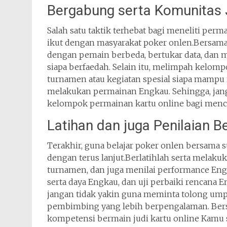
Bergabung serta Komunitas J
Salah satu taktik terhebat bagi meneliti perm
ikut dengan masyarakat poker onlen.Bersama 
dengan pemain berbeda, bertukar data, dan m
siapa berfaedah. Selain itu, melimpah kelo
turnamen atau kegiatan spesial siapa mam
melakukan permainan Engkau. Sehingga, jang
kelompok permainan kartu online bagi menca
Latihan dan juga Penilaian 
Terakhir, guna belajar poker onlen bersama
dengan terus lanjut.Berlatihlah serta melak
turnamen, dan juga menilai performance Engk
serta daya Engkau, dan uji perbaiki rencana E
jangan tidak yakin guna meminta tolong um
pembimbing yang lebih berpengalaman. Ber
kompetensi bermain judi kartu online Kamu 