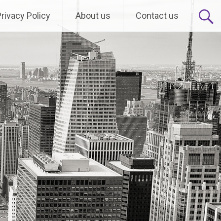
rivacy Policy
About us
Contact us