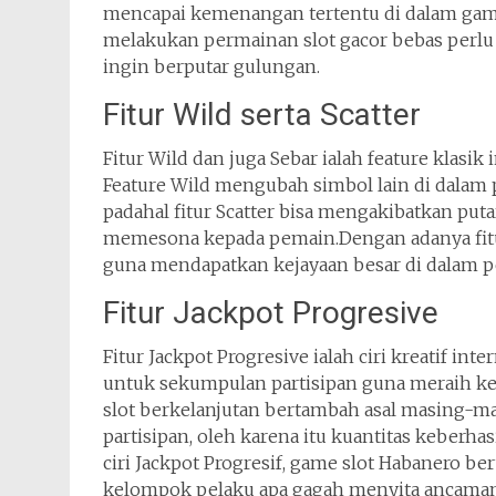
mencapai kemenangan tertentu di dalam ga
melakukan permainan slot gacor bebas perlu 
ingin berputar gulungan.
Fitur Wild serta Scatter
Fitur Wild dan juga Sebar ialah feature klasik 
Feature Wild mengubah simbol lain di dala
padahal fitur Scatter bisa mengakibatkan p
memesona kepada pemain.Dengan adanya fitu
guna mendapatkan kejayaan besar di dalam p
Fitur Jackpot Progresive
Fitur Jackpot Progresive ialah ciri kreatif i
untuk sekumpulan partisipan guna meraih keb
slot berkelanjutan bertambah asal masing-ma
partisipan, oleh karena itu kuantitas keberhas
ciri Jackpot Progresif, game slot Habanero
kelompok pelaku apa gagah menyita ancaman