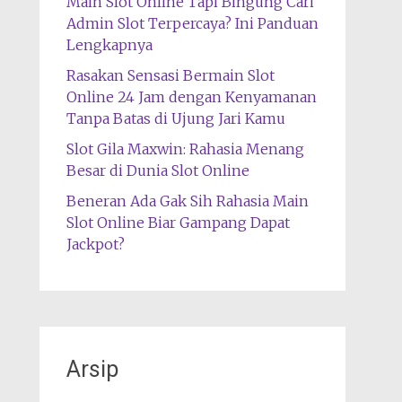
Main Slot Online Tapi Bingung Cari
Admin Slot Terpercaya? Ini Panduan
Lengkapnya
Rasakan Sensasi Bermain Slot
Online 24 Jam dengan Kenyamanan
Tanpa Batas di Ujung Jari Kamu
Slot Gila Maxwin: Rahasia Menang
Besar di Dunia Slot Online
Beneran Ada Gak Sih Rahasia Main
Slot Online Biar Gampang Dapat
Jackpot?
Arsip