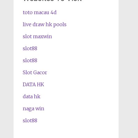
toto macau 4d
live draw hk pools
slot maxwin
slot88
slot88
Slot Gacor
DATA HK
data hk
naga win
slot88