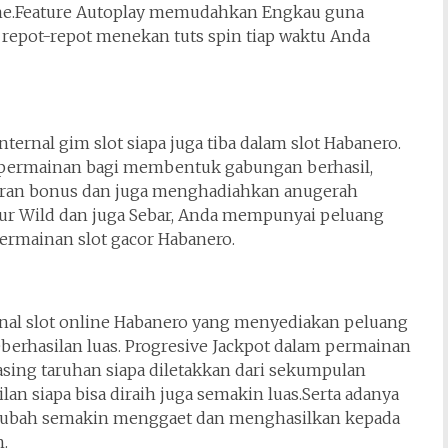
me.Feature Autoplay memudahkan Engkau guna
repot-repot menekan tuts spin tiap waktu Anda
internal gim slot siapa juga tiba dalam slot Habanero.
m permainan bagi membentuk gabungan berhasil,
utaran bonus dan juga menghadiahkan anugerah
r Wild dan juga Sebar, Anda mempunyai peluang
ermainan slot gacor Habanero.
nternal slot online Habanero yang menyediakan peluang
erhasilan luas. Progresive Jackpot dalam permainan
sing taruhan siapa diletakkan dari sekumpulan
ilan siapa bisa diraih juga semakin luas.Serta adanya
 berubah semakin menggaet dan menghasilkan kepada
.