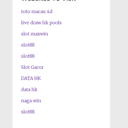
toto macau 4d
live draw hk pools
slot maxwin
slot88
slot88
Slot Gacor
DATA HK
data hk
naga win
slot88