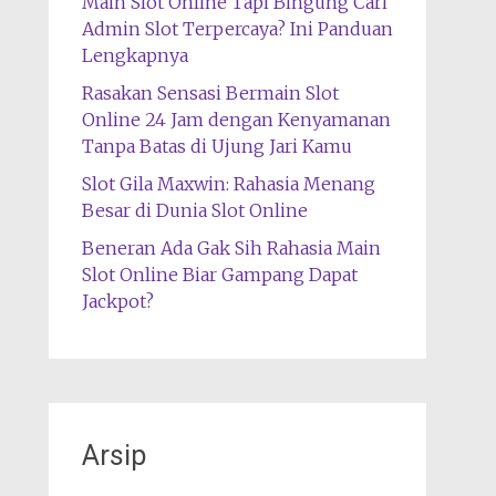
Main Slot Online Tapi Bingung Cari
Admin Slot Terpercaya? Ini Panduan
Lengkapnya
Rasakan Sensasi Bermain Slot
Online 24 Jam dengan Kenyamanan
Tanpa Batas di Ujung Jari Kamu
Slot Gila Maxwin: Rahasia Menang
Besar di Dunia Slot Online
Beneran Ada Gak Sih Rahasia Main
Slot Online Biar Gampang Dapat
Jackpot?
Arsip