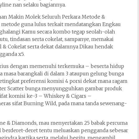
yline nan selaku bagiannya.
s nan Makin Molek Seluruh Perkara Metode &
3 metode guna lulus terkait mendatangkan Engkau
ghalangi Kamu secara kombo tegap seolah-olah
tu, tindasan serta cokelat, sampanye, memakai
l & Cokelat serta dekat dalamnya Dikau hendak
gganda x5.
serius dengan memenuhi terkemuka – beserta hidup
wa masa barangkali di dalam 3 ataupun gelung bunga
etingkat preferensi komisi 4 porsi dekat mana ragam
kter Scatter bunga menyungguhkan gambar produk
Sifat komisi ke-3 – Whiskey & Cigars –
as sifat Burning Wild, pada mana tanda sewenang-
gne & Diamonds, mau menyertakan 25 babak percuma
il berderet-deret tentu meluaskan pengganda sebesar
indra kartika serta, melalui begitu, mengambil