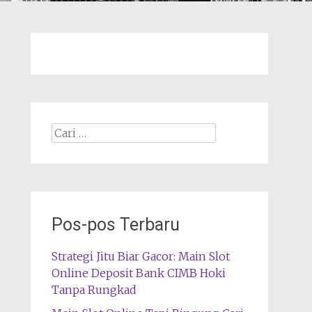
Cari
apa:
Pos-pos Terbaru
Strategi Jitu Biar Gacor: Main Slot
Online Deposit Bank CIMB Hoki
Tanpa Rungkad