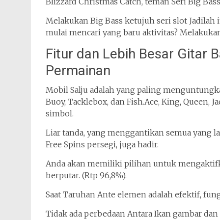
Blizzard Christmas Catch, teman Seri Big Bas
Melakukan Big Bass ketujuh seri slot Jadila
mulai mencari yang baru aktivitas? Melakukan 
Fitur dan Lebih Besar Gitar 
Permainan
Mobil Salju adalah yang paling menguntungkan 
Buoy, Tacklebox, dan Fish.Ace, King, Queen, J
simbol.
Liar tanda, yang menggantikan semua yang lai
Free Spins persegi, juga hadir.
Anda akan memiliki pilihan untuk mengaktif
berputar. (Rtp 96,8%).
Saat Taruhan Ante elemen adalah efektif, f
Tidak ada perbedaan Antara Ikan gambar dan