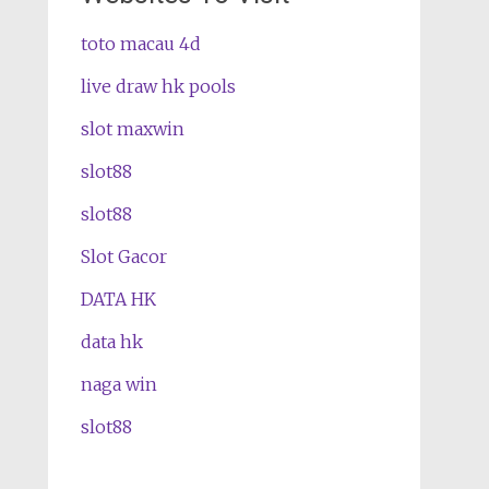
toto macau 4d
live draw hk pools
slot maxwin
slot88
slot88
Slot Gacor
DATA HK
data hk
naga win
slot88