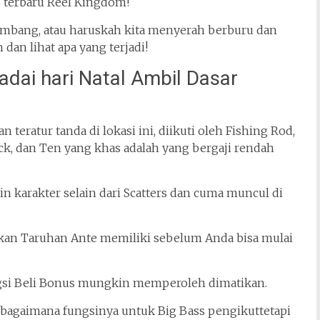
s terbaru Reel Kingdom!
h imbang, atau haruskah kita menyerah berburu dan
dan lihat apa yang terjadi!
Badai hari Natal Ambil Dasar
teratur tanda di lokasi ini, diikuti oleh Fishing Rod,
ack, dan Ten yang khas adalah yang bergaji rendah
n karakter selain dari Scatters dan cuma muncul di
kan Taruhan Ante memiliki sebelum Anda bisa mulai
ungsi Beli Bonus mungkin memperoleh dimatikan.
 bagaimana fungsinya untuk Big Bass pengikuttetapi