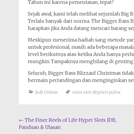
Tahun ini karena pementasan, tepat?
Sejak awal, kami telah melihat sejumlah Big B
Terlalu banyak dari norma. The Bigger Bass 
harapkan jika Anda datang mencari barang se
Meskipun menerima hadiah sang metode yang 
untuk profesional, masih ada beberapa mas
level berikutnya atau ketika Anda hanya perlu
mungkin Tampaknya menghilang di genting 
Seluruh, Bigger Bass Blizzard Christmas tidak
bermain pertandingan dan menginginkan sesu
Judi Online
situs slot deposit pulsa
Navigasi
←
The Finer Reels of Life Hyper Slots JDB,
Panduan & Ulasan
pos