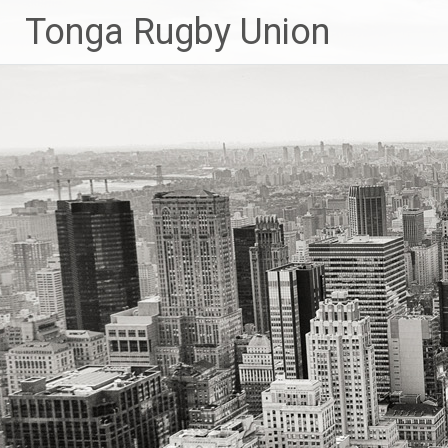
Lompat
Tonga Rugby Union
ke
konten