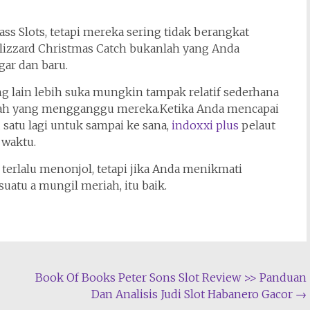
ass Slots, tetapi mereka sering tidak berangkat
Blizzard Christmas Catch bukanlah yang Anda
gar dan baru.
lain lebih suka mungkin tampak relatif sederhana
alah yang mengganggu mereka.Ketika Anda mencapai
 satu lagi untuk sampai ke sana,
indoxxi plus
pelaut
waktu.
 terlalu menonjol, tetapi jika Anda menikmati
atu a mungil meriah, itu baik.
Book Of Books Peter Sons Slot Review >> Panduan
Dan Analisis Judi Slot Habanero Gacor
→