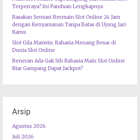
Terpercaya? Ini Panduan Lengkapnya
Rasakan Sensasi Bermain Slot Online 24 Jam
dengan Kenyamanan Tanpa Batas di Ujung Jari
Kamu
Slot Gila Maxwin: Rahasia Menang Besar di
Dunia Slot Online
Beneran Ada Gak Sih Rahasia Main Slot Online
Biar Gampang Dapat Jackpot?
Arsip
Agustus 2026
Juli 2026