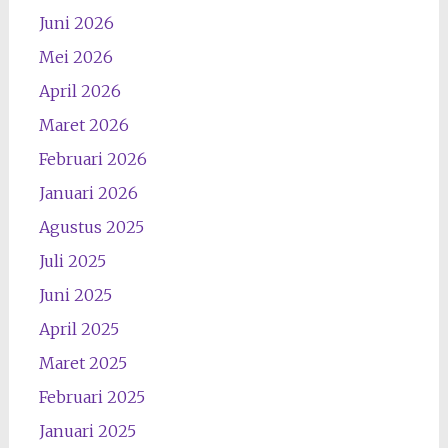
Juni 2026
Mei 2026
April 2026
Maret 2026
Februari 2026
Januari 2026
Agustus 2025
Juli 2025
Juni 2025
April 2025
Maret 2025
Februari 2025
Januari 2025