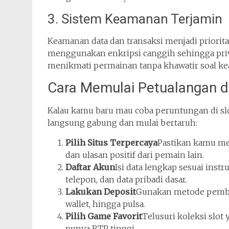
3. Sistem Keamanan Terjamin
Keamanan data dan transaksi menjadi prioritas
menggunakan enkripsi canggih sehingga priva
menikmati permainan tanpa khawatir soal k
Cara Memulai Petualangan di
Kalau kamu baru mau coba peruntungan di slot
langsung gabung dan mulai bertaruh:
Pilih Situs Terpercaya
Pastikan kamu me
dan ulasan positif dari pemain lain.
Daftar Akun
Isi data lengkap sesuai inst
telepon, dan data pribadi dasar.
Lakukan Deposit
Gunakan metode pembaya
wallet, hingga pulsa.
Pilih Game Favorit
Telusuri koleksi slot
punya RTP tinggi.