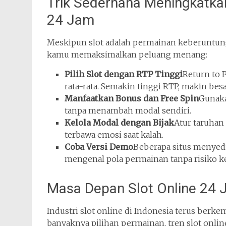
Trik Sederhana Meningkatkan
24 Jam
Meskipun slot adalah permainan keberuntung
kamu memaksimalkan peluang menang:
Pilih Slot dengan RTP Tinggi
Return to 
rata-rata. Semakin tinggi RTP, makin be
Manfaatkan Bonus dan Free Spin
Gunaka
tanpa menambah modal sendiri.
Kelola Modal dengan Bijak
Atur taruhan
terbawa emosi saat kalah.
Coba Versi Demo
Beberapa situs menyed
mengenal pola permainan tanpa risiko k
Masa Depan Slot Online 24 J
Industri slot online di Indonesia terus be
banyaknya pilihan permainan, tren slot onlin