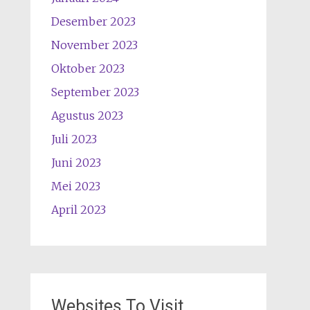
Desember 2023
November 2023
Oktober 2023
September 2023
Agustus 2023
Juli 2023
Juni 2023
Mei 2023
April 2023
Websites To Visit