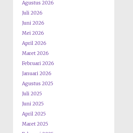
Agustus 2026
Juli 2026
Juni 2026
Mei 2026
April 2026
Maret 2026
Februari 2026
Januari 2026
Agustus 2025
Juli 2025
Juni 2025
April 2025
Maret 2025