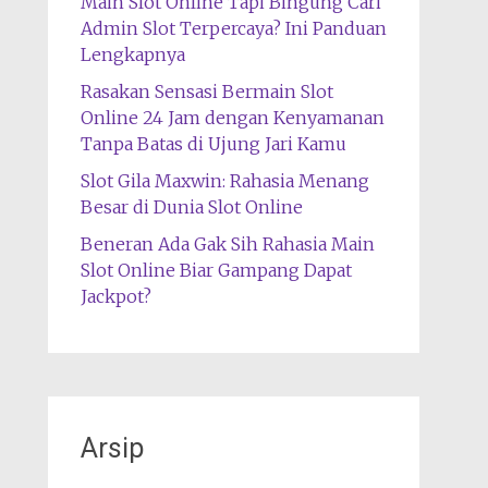
Main Slot Online Tapi Bingung Cari
Admin Slot Terpercaya? Ini Panduan
Lengkapnya
Rasakan Sensasi Bermain Slot
Online 24 Jam dengan Kenyamanan
Tanpa Batas di Ujung Jari Kamu
Slot Gila Maxwin: Rahasia Menang
Besar di Dunia Slot Online
Beneran Ada Gak Sih Rahasia Main
Slot Online Biar Gampang Dapat
Jackpot?
Arsip