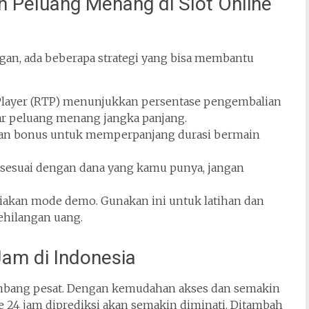
 Peluang Menang di Slot Online
an, ada beberapa strategi yang bisa membantu
Player (RTP) menunjukkan persentase pengembalian
sar peluang menang jangka panjang.
n bonus untuk memperpanjang durasi bermain
 sesuai dengan dana yang kamu punya, jangan
iakan mode demo. Gunakan ini untuk latihan dan
ehilangan uang.
am di Indonesia
rkembang pesat. Dengan kemudahan akses dan semakin
e 24 jam diprediksi akan semakin diminati. Ditambah