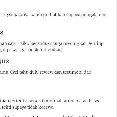
l yang sebaiknya kamu perhatikan supaya pengalaman
as
an saja, risiko kecanduan juga meningkat. Penting
dipakai agar tidak berlebihan.
gus
amu. Cari tahu dulu review dan testimoni dari
tuan tertentu, seperti minimal taruhan atau batas
eliti supaya tidak kecewa.