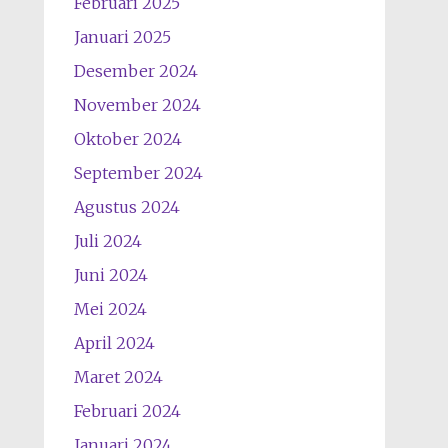
Februari 2025
Januari 2025
Desember 2024
November 2024
Oktober 2024
September 2024
Agustus 2024
Juli 2024
Juni 2024
Mei 2024
April 2024
Maret 2024
Februari 2024
Januari 2024