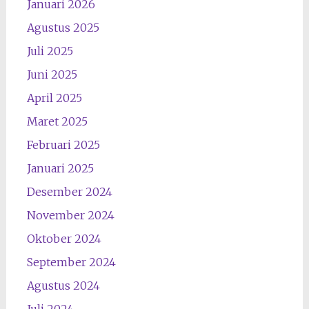
Januari 2026
Agustus 2025
Juli 2025
Juni 2025
April 2025
Maret 2025
Februari 2025
Januari 2025
Desember 2024
November 2024
Oktober 2024
September 2024
Agustus 2024