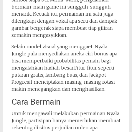
bermain-main game ini sungguh-sungguh
menarik. Kecuali itu, permainan ini satu juga
dilengkapi dengan vokal apa seru dan dampak
gambar bergerak siapa membuat tiap giliran
semakin mengasyikkan.
Selain model visual yang menggaet, Nyala
Jungle pula menyediakan aneka ciri bonus apa
bisa memperbaiki probabilitas pemain bagi
mengalahkan hadiah besar.Fitur-fitur seperti
putaran gratis, lambang buas, dan Jackpot
Progresif menciptakan masing-masing rotasi
makin menegangkan dan menghasilkan.
Cara Bermain
Untuk mengawali melakukan permainan Nyala
Jungle, partisipan hanya memerlukan membuat
rekening di situs perjudian onlen apa