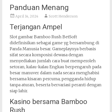
Panduan Menang
April 14, 2024
Scott Henderson
Terjangan Ampel
Slot gambar Bamboo Rush BetSoft
didefinisikan sebagai game yg bersambung di
Panda Manusia besar. Gameplaynya berbasis
sifat secara komposisi dewasa dengan
menyediakan jumlah cara buat memperoleh
setoran, kalau-kalau Engkau berpengaruh pada
besar manuver dalam nada secara menghabisi
bersama kisaran percuma, pengganda hidup
tanpa aturan, beserta bervariasi peranti dengan
siap lahir.
Kasino bersama Bamboo
Rush