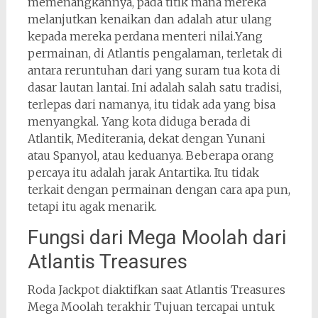
memenangkannya, pada titik mana mereka
melanjutkan kenaikan dan adalah atur ulang
kepada mereka perdana menteri nilai.Yang
permainan, di Atlantis pengalaman, terletak di
antara reruntuhan dari yang suram tua kota di
dasar lautan lantai. Ini adalah salah satu tradisi,
terlepas dari namanya, itu tidak ada yang bisa
menyangkal. Yang kota diduga berada di
Atlantik, Mediterania, dekat dengan Yunani
atau Spanyol, atau keduanya. Beberapa orang
percaya itu adalah jarak Antartika. Itu tidak
terkait dengan permainan dengan cara apa pun,
tetapi itu agak menarik.
Fungsi dari Mega Moolah dari
Atlantis Treasures
Roda Jackpot diaktifkan saat Atlantis Treasures
Mega Moolah terakhir Tujuan tercapai untuk