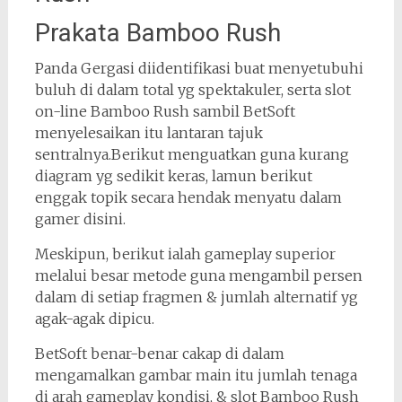
Prakata Bamboo Rush
Panda Gergasi diidentifikasi buat menyetubuhi
buluh di dalam total yg spektakuler, serta slot
on-line Bamboo Rush sambil BetSoft
menyelesaikan itu lantaran tajuk
sentralnya.Berikut menguatkan guna kurang
diagram yg sedikit keras, lamun berikut
enggak topik secara hendak menyatu dalam
gamer disini.
Meskipun, berikut ialah gameplay superior
melalui besar metode guna mengambil persen
dalam di setiap fragmen & jumlah alternatif yg
agak-agak dipicu.
BetSoft benar-benar cakap di dalam
mengamalkan gambar main itu jumlah tenaga
di arah gameplay kondisi, & slot Bamboo Rush