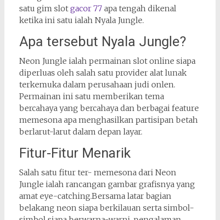
satu gim slot
gacor 77
apa tengah dikenal
ketika ini satu ialah Nyala Jungle.
Apa tersebut Nyala Jungle?
Neon Jungle ialah permainan slot online siapa
diperluas oleh salah satu provider alat lunak
terkemuka dalam perusahaan judi onlen.
Permainan ini satu memberikan tema
bercahaya yang bercahaya dan berbagai feature
memesona apa menghasilkan partisipan betah
berlarut-larut dalam depan layar.
Fitur-Fitur Menarik
Salah satu fitur ter- memesona dari Neon
Jungle ialah rancangan gambar grafisnya yang
amat eye-catching.Bersama latar bagian
belakang neon siapa berkilauan serta simbol-
simbol siapa berwarna-warni, pengalaman