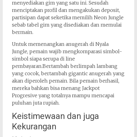
menyediakan gim yang satu ini. Sesudah
menciptakan profil dan mengakukan deposit,
partisipan dapat seketika memilih Neon Jungle
sebab tabel gim yang disediakan dan memulai
bermain.
Untuk memenangkan anugerah di Nyala
Jungle, pemain wajib mengkomparasi simbol-
simbol siapa serupa di line
pembayaran.Bertambah berlimpah lambang
yang cocok, bertambah gigantic anugerah yang
akan diperoleh pemain. Bila pemain berhasil,
mereka bahkan bisa menang Jackpot
Progresive yang totalnya mampu mencapai
puluhan juta rupiah.
Keistimewaan dan juga
Kekurangan