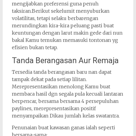
mengijabkan preferensi guna penuh
taksiran.Berikut sekelumit menyuburkan
volatilitas, tetapi selaku berbarengan
merundingkan kira-kira peluang pasti buat
keuntungan dengan larut makin gede dari nun
bakal Kamu temukan memasuki tontonan yg
efisien bukan tetap.
Tanda Berangasan Aur Remaja
Tersedia tanda berangasan baru nan dapat
tampak dekat pada setiap lilitan.
Merepresentasikan menolong Kamu buat
membaca hasil dgn segala pula kecuali lantaran
berpencar, bersama bersama 4 persepuluhan
paylines, merepresentasikan positif
menyampaikan Dikau jumlah kelas swatantra.
Penunaian buat kawasan ganas ialah seperti
bersama-sama: