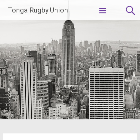
Lompat
Tonga Rugby Union
ke
konten