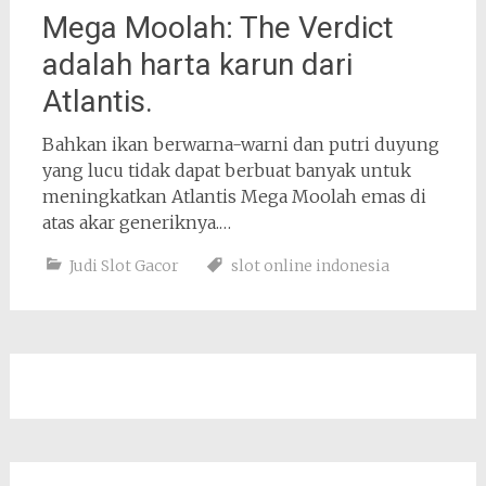
Mega Moolah: The Verdict
adalah harta karun dari
Atlantis.
Bahkan ikan berwarna-warni dan putri duyung
yang lucu tidak dapat berbuat banyak untuk
meningkatkan Atlantis Mega Moolah emas di
atas akar generiknya.…
Judi Slot Gacor
slot online indonesia