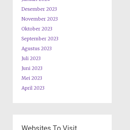
Desember 2023
November 2023
Oktober 2023
September 2023
Agustus 2023
Juli 2023
Juni 2023
Mei 2023
April 2023
Websites To Visit