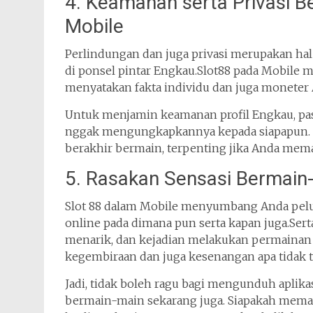
4. Keamanan serta Privasi B
Mobile
Perlindungan dan juga privasi merupakan hal 
di ponsel pintar Engkau.Slot88 pada Mobile
menyatakan fakta individu dan juga moneter
Untuk menjamin keamanan profil Engkau, past
nggak mengungkapkannya kepada siapapun. T
berakhir bermain, terpenting jika Anda mem
5. Rasakan Sensasi Bermain
Slot 88 dalam Mobile menyumbang Anda pel
online pada dimana pun serta kapan juga.Ser
menarik, dan kejadian melakukan permainan 
kegembiraan dan juga kesenangan apa tidak t
Jadi, tidak boleh ragu bagi mengunduh aplika
bermain-main sekarang juga. Siapakah memaha