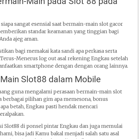
ermain-Main pada Slot 88 pada
siapa sangat esensial saat bermain-main slot gacor
 memberikan standar keamanan yang tinggian bagi
 Anda ajeg aman.
ikan bagi memakai kata sandi apa perkasa serta
erus-Menerus log out asal rekening Engkau setelah
anfaatkan smartphone dengan dengan orang lainnya.
-Main Slot88 dalam Mobile
uang guna mengalami perasaan bermain-main slot
ta berbagai pilihan gim apa memesona, bonus
apa betah, Engkau pasti hendak mencari
eralpakan.
si Slot88 di ponsel pintar Engkau dan juga memulai
mi, bisa jadi Kamu bakal menjadi salah satu asal