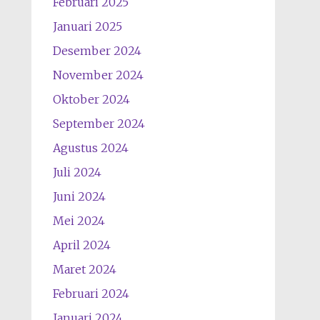
Februari 2025
Januari 2025
Desember 2024
November 2024
Oktober 2024
September 2024
Agustus 2024
Juli 2024
Juni 2024
Mei 2024
April 2024
Maret 2024
Februari 2024
Januari 2024