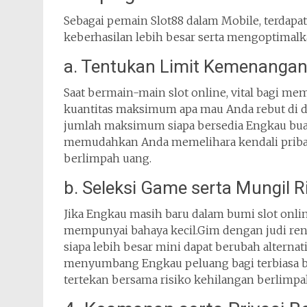
Sebagai pemain Slot88 dalam Mobile, terdap
keberhasilan lebih besar serta mengoptima
a. Tentukan Limit Kemenangan
Saat bermain-main slot online, vital bagi mem
kuantitas maksimum apa mau Anda rebut di 
jumlah maksimum siapa bersedia Engkau buang
memudahkan Anda memelihara kendali pribad
berlimpah uang.
b. Seleksi Game serta Mungil R
Jika Engkau masih baru dalam bumi slot onli
mempunyai bahaya kecil.Gim dengan judi re
siapa lebih besar mini dapat berubah alternat
menyumbang Engkau peluang bagi terbiasa be
tertekan bersama risiko kehilangan berlimpa