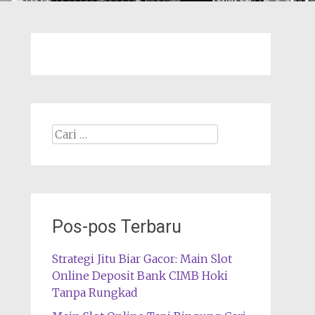
Cari
apa:
Pos-pos Terbaru
Strategi Jitu Biar Gacor: Main Slot
Online Deposit Bank CIMB Hoki
Tanpa Rungkad