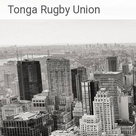
Lompat
Tonga Rugby Union
ke
konten