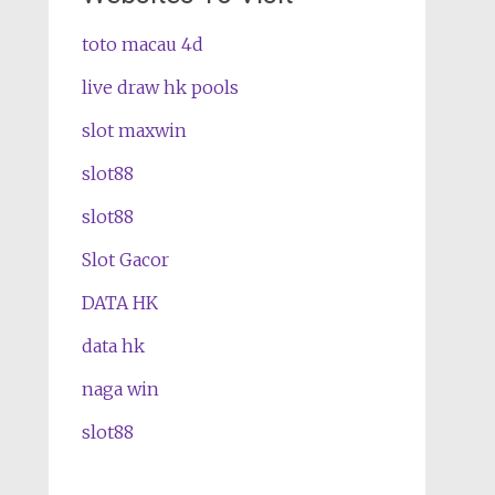
toto macau 4d
live draw hk pools
slot maxwin
slot88
slot88
Slot Gacor
DATA HK
data hk
naga win
slot88