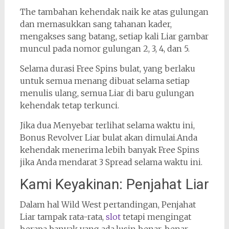
The tambahan kehendak naik ke atas gulungan
dan memasukkan sang tahanan kader,
mengakses sang batang, setiap kali Liar gambar
muncul pada nomor gulungan 2, 3, 4, dan 5.
Selama durasi Free Spins bulat, yang berlaku
untuk semua menang dibuat selama setiap
menulis ulang, semua Liar di baru gulungan
kehendak tetap terkunci.
Jika dua Menyebar terlihat selama waktu ini,
Bonus Revolver Liar bulat akan dimulai.Anda
kehendak menerima lebih banyak Free Spins
jika Anda mendarat 3 Spread selama waktu ini.
Kami Keyakinan: Penjahat Liar
Dalam hal Wild West pertandingan, Penjahat
Liar tampak rata-rata,
slot
tetapi mengingat