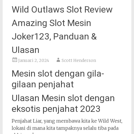
Wild Outlaws Slot Review
Amazing Slot Mesin
Joker123, Panduan &
Ulasan
Januari 2, 2024
Scott Henderson
Mesin slot dengan gila-
gilaan penjahat
Ulasan Mesin slot dengan
eksotis penjahat 2023
Penjahat Liar, yang membawa kita ke Wild West,
lokasi di mana kita tampaknya selalu tiba pada