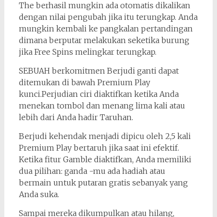
The berhasil mungkin ada otomatis dikalikan
dengan nilai pengubah jika itu terungkap. Anda
mungkin kembali ke pangkalan pertandingan
dimana berputar melakukan seketika burung
jika Free Spins melingkar terungkap.
SEBUAH berkomitmen Berjudi ganti dapat
ditemukan di bawah Premium Play
kunci.Perjudian ciri diaktifkan ketika Anda
menekan tombol dan menang lima kali atau
lebih dari Anda hadir Taruhan.
Berjudi kehendak menjadi dipicu oleh 2,5 kali
Premium Play bertaruh jika saat ini efektif.
Ketika fitur Gamble diaktifkan, Anda memiliki
dua pilihan: ganda -mu ada hadiah atau
bermain untuk putaran gratis sebanyak yang
Anda suka.
Sampai mereka dikumpulkan atau hilang,