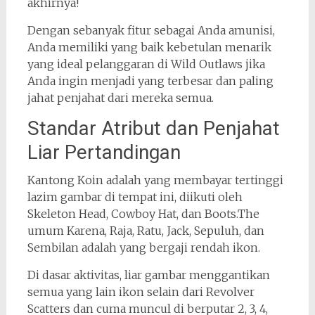
akhirnya!
Dengan sebanyak fitur sebagai Anda amunisi,
Anda memiliki yang baik kebetulan menarik
yang ideal pelanggaran di Wild Outlaws jika
Anda ingin menjadi yang terbesar dan paling
jahat penjahat dari mereka semua.
Standar Atribut dan Penjahat
Liar Pertandingan
Kantong Koin adalah yang membayar tertinggi
lazim gambar di tempat ini, diikuti oleh
Skeleton Head, Cowboy Hat, dan Boots.The
umum Karena, Raja, Ratu, Jack, Sepuluh, dan
Sembilan adalah yang bergaji rendah ikon.
Di dasar aktivitas, liar gambar menggantikan
semua yang lain ikon selain dari Revolver
Scatters dan cuma muncul di berputar 2, 3, 4,