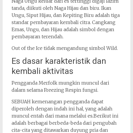
Naga Ungu keluar dari es tertinggi digaji lazim
tanda, diikuti oleh Naga Hijau dan biru. Ikan
Ungu, Siput Hijau, dan Kepiting Biru adalah tiga
standar pembayaran kembali citra. Cangkang
Emas, Ungu, dan Hijau adalah simbol dengan
pembayaran terendah.
Out of the Ice tidak mengandung simbol Wild.
Es dasar karakteristik dan
kembali aktivitas
Pengganda Merfolk mungkin muncul dari
dalam selama Freezing Respin fungsi.
SEBUAH kemenangan pengganda dapat
diperoleh dengan indah ini hal, yang adalah
muncul entah dari mana melalui es.Berikut ini
adalah berbagai berbeda-beda dari pengubah
cita-cita yang ditawarkan duyung pria dan