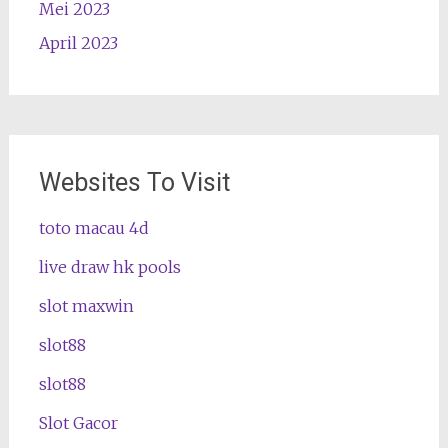
Mei 2023
April 2023
Websites To Visit
toto macau 4d
live draw hk pools
slot maxwin
slot88
slot88
Slot Gacor