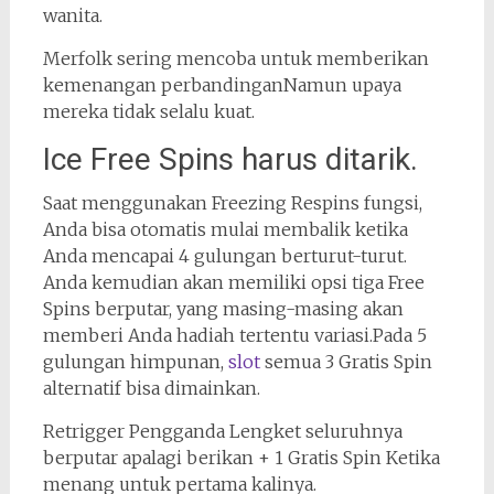
wanita.
Merfolk sering mencoba untuk memberikan
kemenangan perbandinganNamun upaya
mereka tidak selalu kuat.
Ice Free Spins harus ditarik.
Saat menggunakan Freezing Respins fungsi,
Anda bisa otomatis mulai membalik ketika
Anda mencapai 4 gulungan berturut-turut.
Anda kemudian akan memiliki opsi tiga Free
Spins berputar, yang masing-masing akan
memberi Anda hadiah tertentu variasi.Pada 5
gulungan himpunan,
slot
semua 3 Gratis Spin
alternatif bisa dimainkan.
Retrigger Pengganda Lengket seluruhnya
berputar apalagi berikan + 1 Gratis Spin Ketika
menang untuk pertama kalinya.