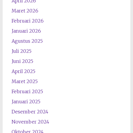
April 2026
Maret 2026
Februari 2026
Januari 2026
Agustus 2025
Juli 2025
Juni 2025
April 2025
Maret 2025
Februari 2025
Januari 2025
Desember 2024
November 2024
Oktober 2024