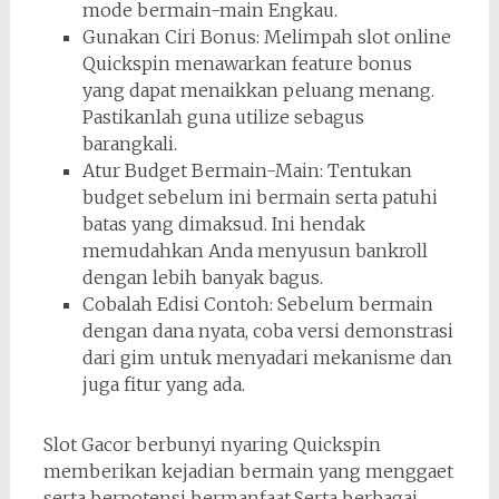
mode bermain-main Engkau.
Gunakan Ciri Bonus: Melimpah slot online
Quickspin menawarkan feature bonus
yang dapat menaikkan peluang menang.
Pastikanlah guna utilize sebagus
barangkali.
Atur Budget Bermain-Main: Tentukan
budget sebelum ini bermain serta patuhi
batas yang dimaksud. Ini hendak
memudahkan Anda menyusun bankroll
dengan lebih banyak bagus.
Cobalah Edisi Contoh: Sebelum bermain
dengan dana nyata, coba versi demonstrasi
dari gim untuk menyadari mekanisme dan
juga fitur yang ada.
Slot Gacor berbunyi nyaring Quickspin
memberikan kejadian bermain yang menggaet
serta berpotensi bermanfaat.Serta berbagai