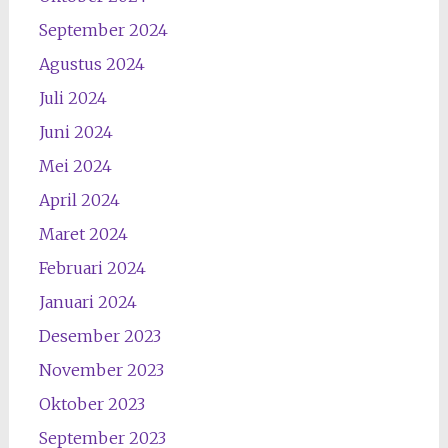
September 2024
Agustus 2024
Juli 2024
Juni 2024
Mei 2024
April 2024
Maret 2024
Februari 2024
Januari 2024
Desember 2023
November 2023
Oktober 2023
September 2023