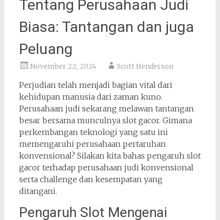
Tentang Perusahaan Judi
Biasa: Tantangan dan juga
Peluang
November 22, 2024
Scott Henderson
Perjudian telah menjadi bagian vital dari
kehidupan manusia dari zaman kuno.
Perusahaan judi sekarang melawan tantangan
besar bersama munculnya slot gacor. Gimana
perkembangan teknologi yang satu ini
memengaruhi perusahaan pertaruhan
konvensional? Silakan kita bahas pengaruh slot
gacor terhadap perusahaan judi konvensional
serta challenge dan kesempatan yang
ditangani.
Pengaruh Slot Mengenai