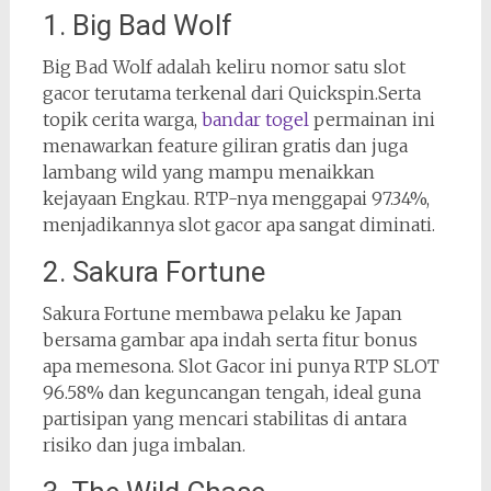
1. Big Bad Wolf
Big Bad Wolf adalah keliru nomor satu slot
gacor terutama terkenal dari Quickspin.Serta
topik cerita warga,
bandar togel
permainan ini
menawarkan feature giliran gratis dan juga
lambang wild yang mampu menaikkan
kejayaan Engkau. RTP-nya menggapai 97.34%,
menjadikannya slot gacor apa sangat diminati.
2. Sakura Fortune
Sakura Fortune membawa pelaku ke Japan
bersama gambar apa indah serta fitur bonus
apa memesona. Slot Gacor ini punya RTP SLOT
96.58% dan keguncangan tengah, ideal guna
partisipan yang mencari stabilitas di antara
risiko dan juga imbalan.