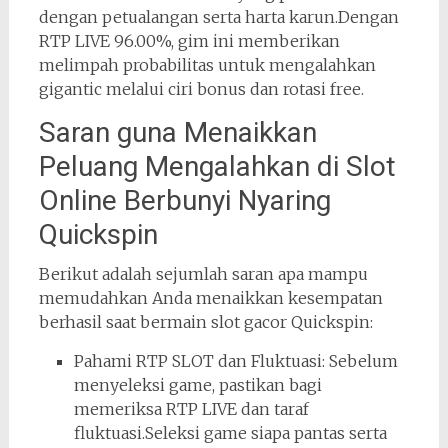
dengan petualangan serta harta karun.Dengan
RTP LIVE 96.00%, gim ini memberikan
melimpah probabilitas untuk mengalahkan
gigantic melalui ciri bonus dan rotasi free.
Saran guna Menaikkan
Peluang Mengalahkan di Slot
Online Berbunyi Nyaring
Quickspin
Berikut adalah sejumlah saran apa mampu
memudahkan Anda menaikkan kesempatan
berhasil saat bermain slot gacor Quickspin:
Pahami RTP SLOT dan Fluktuasi: Sebelum
menyeleksi game, pastikan bagi
memeriksa RTP LIVE dan taraf
fluktuasi.Seleksi game siapa pantas serta