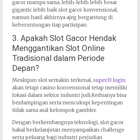
gacor mampu sama, lebih-lebih lebih besar
gigantic lebih baik slot gacor konvensional,
namun hasil akhirnya ajeg bergantung di
keberuntungan tiap partisipan.
3. Apakah Slot Gacor Hendak
Menggantikan Slot Online
Tradisional dalam Periode
Depan?
Meskipun slot semakin terkenal,
super33 login
akan tetapi casino konvensional tetap memiliki
lokasi dalam sektor industri judi.Keduanya bisa
berdampingan serta mencukupi kepentingan
tidak sama asal kelompok gambler.
Dengan berkembangnya teknologi, slot gacor
bakal berkelanjutan menyampaikan challenge
serta peluang bagi industri perjudian