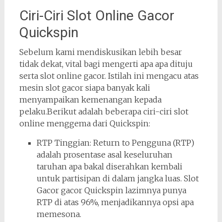
Ciri-Ciri Slot Online Gacor
Quickspin
Sebelum kami mendiskusikan lebih besar
tidak dekat, vital bagi mengerti apa apa dituju
serta slot online gacor. Istilah ini mengacu atas
mesin slot gacor siapa banyak kali
menyampaikan kemenangan kepada
pelaku.Berikut adalah beberapa ciri-ciri slot
online menggema dari Quickspin:
RTP Tinggian: Return to Pengguna (RTP)
adalah prosentase asal keseluruhan
taruhan apa bakal diserahkan kembali
untuk partisipan di dalam jangka luas. Slot
Gacor gacor Quickspin lazimnya punya
RTP di atas 96%, menjadikannya opsi apa
memesona.