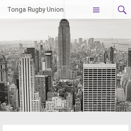
Lompat
Tonga Rugby Union
ke
konten