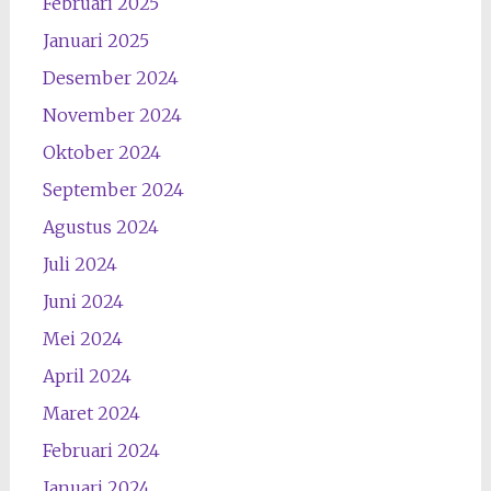
Februari 2025
Januari 2025
Desember 2024
November 2024
Oktober 2024
September 2024
Agustus 2024
Juli 2024
Juni 2024
Mei 2024
April 2024
Maret 2024
Februari 2024
Januari 2024