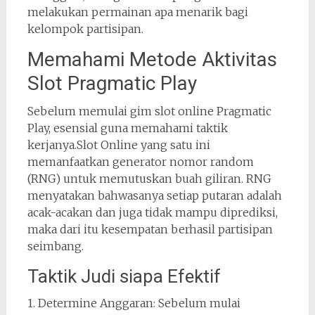
melakukan permainan apa menarik bagi
kelompok partisipan.
Memahami Metode Aktivitas
Slot Pragmatic Play
Sebelum memulai gim slot online Pragmatic
Play, esensial guna memahami taktik
kerjanya.Slot Online yang satu ini
memanfaatkan generator nomor random
(RNG) untuk memutuskan buah giliran. RNG
menyatakan bahwasanya setiap putaran adalah
acak-acakan dan juga tidak mampu diprediksi,
maka dari itu kesempatan berhasil partisipan
seimbang.
Taktik Judi siapa Efektif
1. Determine Anggaran: Sebelum mulai