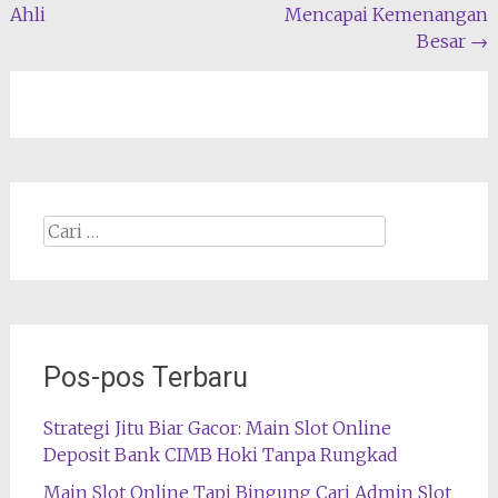
Ahli
Mencapai Kemenangan
Besar
→
Cari
apa:
Pos-pos Terbaru
Strategi Jitu Biar Gacor: Main Slot Online
Deposit Bank CIMB Hoki Tanpa Rungkad
Main Slot Online Tapi Bingung Cari Admin Slot