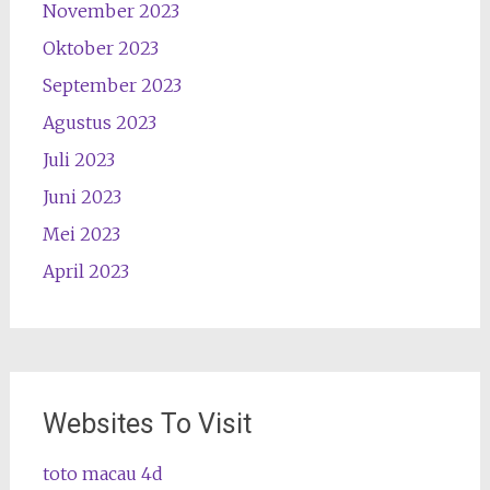
November 2023
Oktober 2023
September 2023
Agustus 2023
Juli 2023
Juni 2023
Mei 2023
April 2023
Websites To Visit
toto macau 4d