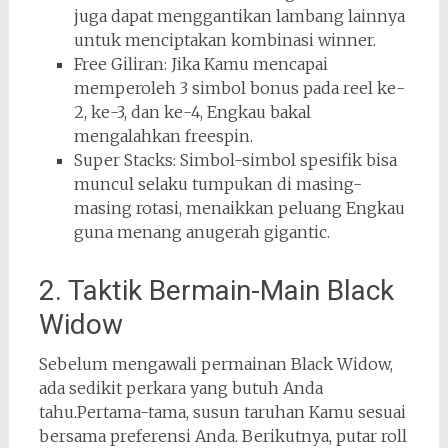
juga dapat menggantikan lambang lainnya
untuk menciptakan kombinasi winner.
Free Giliran: Jika Kamu mencapai
memperoleh 3 simbol bonus pada reel ke-
2, ke-3, dan ke-4, Engkau bakal
mengalahkan freespin.
Super Stacks: Simbol-simbol spesifik bisa
muncul selaku tumpukan di masing-
masing rotasi, menaikkan peluang Engkau
guna menang anugerah gigantic.
2. Taktik Bermain-Main Black
Widow
Sebelum mengawali permainan Black Widow,
ada sedikit perkara yang butuh Anda
tahu.Pertama-tama, susun taruhan Kamu sesuai
bersama preferensi Anda. Berikutnya, putar roll