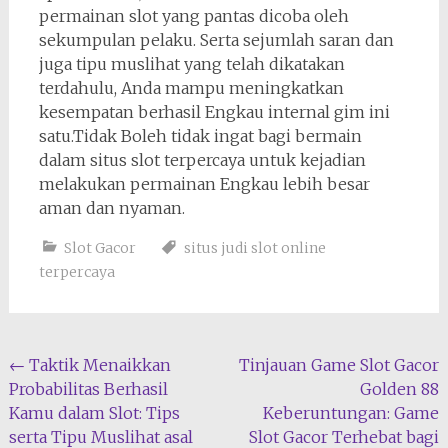
permainan slot yang pantas dicoba oleh
sekumpulan pelaku. Serta sejumlah saran dan
juga tipu muslihat yang telah dikatakan
terdahulu, Anda mampu meningkatkan
kesempatan berhasil Engkau internal gim ini
satu.Tidak Boleh tidak ingat bagi bermain
dalam situs slot terpercaya untuk kejadian
melakukan permainan Engkau lebih besar
aman dan nyaman.
Slot Gacor
situs judi slot online
terpercaya
Navigasi
←
Taktik Menaikkan
Tinjauan Game Slot Gacor
Probabilitas Berhasil
Golden 88
pos
Kamu dalam Slot: Tips
Keberuntungan: Game
serta Tipu Muslihat asal
Slot Gacor Terhebat bagi