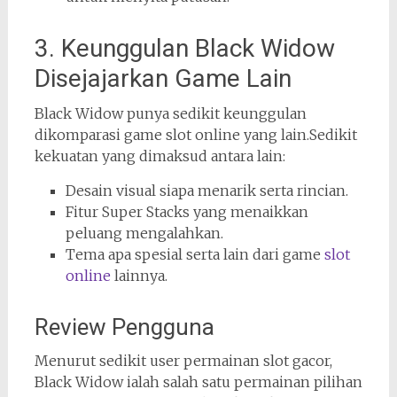
3. Keunggulan Black Widow
Disejajarkan Game Lain
Black Widow punya sedikit keunggulan
dikomparasi game slot online yang lain.Sedikit
kekuatan yang dimaksud antara lain:
Desain visual siapa menarik serta rincian.
Fitur Super Stacks yang menaikkan
peluang mengalahkan.
Tema apa spesial serta lain dari game
slot
online
lainnya.
Review Pengguna
Menurut sedikit user permainan slot gacor,
Black Widow ialah salah satu permainan pilihan