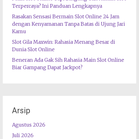
Terpercaya? Ini Panduan Lengkapnya
Rasakan Sensasi Bermain Slot Online 24 Jam
dengan Kenyamanan Tanpa Batas di Ujung Jari
Kamu
Slot Gila Maxwin: Rahasia Menang Besar di
Dunia Slot Online
Beneran Ada Gak Sih Rahasia Main Slot Online
Biar Gampang Dapat Jackpot?
Arsip
Agustus 2026
Juli 2026