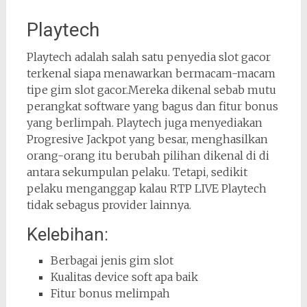
Playtech
Playtech adalah salah satu penyedia slot gacor
terkenal siapa menawarkan bermacam-macam
tipe gim slot gacor.Mereka dikenal sebab mutu
perangkat software yang bagus dan fitur bonus
yang berlimpah. Playtech juga menyediakan
Progresive Jackpot yang besar, menghasilkan
orang-orang itu berubah pilihan dikenal di di
antara sekumpulan pelaku. Tetapi, sedikit
pelaku menganggap kalau RTP LIVE Playtech
tidak sebagus provider lainnya.
Kelebihan:
Berbagai jenis gim slot
Kualitas device soft apa baik
Fitur bonus melimpah