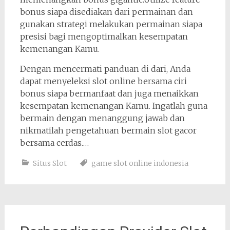
bonus siapa disediakan dari permainan dan
gunakan strategi melakukan permainan siapa
presisi bagi mengoptimalkan kesempatan
kemenangan Kamu.
Dengan mencermati panduan di dari, Anda
dapat menyeleksi slot online bersama ciri
bonus siapa bermanfaat dan juga menaikkan
kesempatan kemenangan Kamu. Ingatlah guna
bermain dengan menanggung jawab dan
nikmatilah pengetahuan bermain slot gacor
bersama cerdas.…
Situs Slot
game slot online indonesia