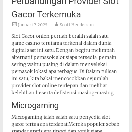
Perbandingan Provider Slot
Gacor Terkemuka
Januari 7, 2025
Scott Henderson
Slot Gacor onlen pernah beralih salah satu
game casino terutama terkenal dalam dunia
digital saat ini satu. Dengan begitu melimpah
alternatif pemasok slot siapa tersedia, pemain
sering waktu pusing di dalam menyeleksi
pemasok lokasi apa terbagus. Di Dalam tulisan
ini satu, kita bakal mencocokkan sejumlah
provider slot online terdepan dan melihat
kelebihan beserta defisiensi masing-masing.
Microgaming
Microgaming ialah salah satu penyedia slot
gacor tertua apa terdapat.Mereka populer sebab
standar grafis apa tinggi dan topik siapa