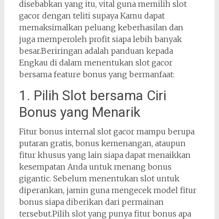
disebabkan yang itu, vital guna memilih slot
gacor dengan teliti supaya Kamu dapat
memaksimalkan peluang keberhasilan dan
juga memperoleh profit siapa lebih banyak
besar.Beriringan adalah panduan kepada
Engkau di dalam menentukan slot gacor
bersama feature bonus yang bermanfaat:
1. Pilih Slot bersama Ciri
Bonus yang Menarik
Fitur bonus internal slot gacor mampu berupa
putaran gratis, bonus kemenangan, ataupun
fitur khusus yang lain siapa dapat menaikkan
kesempatan Anda untuk menang bonus
gigantic. Sebelum menentukan slot untuk
diperankan, jamin guna mengecek model fitur
bonus siapa diberikan dari permainan
tersebut.Pilih slot yang punya fitur bonus apa