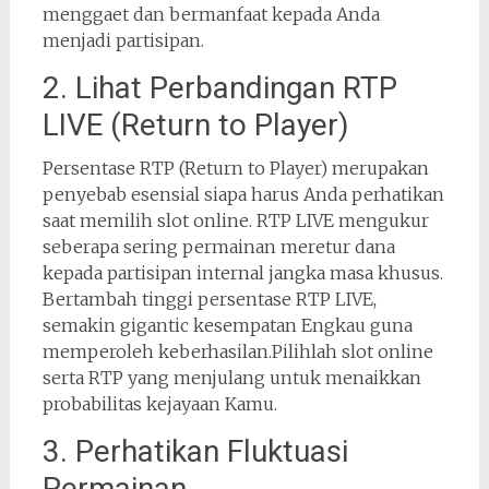
menggaet dan bermanfaat kepada Anda
menjadi partisipan.
2. Lihat Perbandingan RTP
LIVE (Return to Player)
Persentase RTP (Return to Player) merupakan
penyebab esensial siapa harus Anda perhatikan
saat memilih slot online. RTP LIVE mengukur
seberapa sering permainan meretur dana
kepada partisipan internal jangka masa khusus.
Bertambah tinggi persentase RTP LIVE,
semakin gigantic kesempatan Engkau guna
memperoleh keberhasilan.Pilihlah slot online
serta RTP yang menjulang untuk menaikkan
probabilitas kejayaan Kamu.
3. Perhatikan Fluktuasi
Permainan