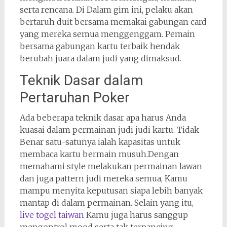
serta rencana. Di Dalam gim ini, pelaku akan
bertaruh duit bersama memakai gabungan card
yang mereka semua menggenggam. Pemain
bersama gabungan kartu terbaik hendak
berubah juara dalam judi yang dimaksud.
Teknik Dasar dalam
Pertaruhan Poker
Ada beberapa teknik dasar apa harus Anda
kuasai dalam permainan judi judi kartu. Tidak
Benar satu-satunya ialah kapasitas untuk
membaca kartu bermain musuh.Dengan
memahami style melakukan permainan lawan
dan juga pattern judi mereka semua, Kamu
mampu menyita keputusan siapa lebih banyak
mantap di dalam permainan. Selain yang itu,
live togel taiwan
Kamu juga harus sanggup