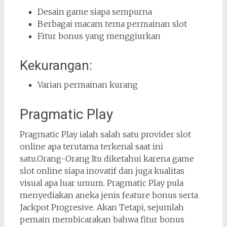
Desain game siapa sempurna
Berbagai macam tema permainan slot
Fitur bonus yang menggiurkan
Kekurangan:
Varian permainan kurang
Pragmatic Play
Pragmatic Play ialah salah satu provider slot
online apa terutama terkenal saat ini
satu.Orang-Orang Itu diketahui karena game
slot online siapa inovatif dan juga kualitas
visual apa luar umum. Pragmatic Play pula
menyediakan aneka jenis feature bonus serta
Jackpot Progresive. Akan Tetapi, sejumlah
pemain membicarakan bahwa fitur bonus