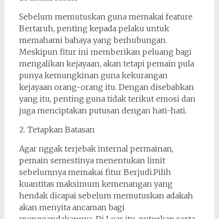
Sebelum memutuskan guna memakai feature
Bertaruh, penting kepada pelaku untuk
memahami bahaya yang berhubungan.
Meskipun fitur ini memberikan peluang bagi
mengalikan kejayaan, akan tetapi pemain pula
punya kemungkinan guna kekurangan
kejayaan orang-orang itu. Dengan disebabkan
yang itu, penting guna tidak terikut emosi dan
juga menciptakan putusan dengan hati-hati.
2. Tetapkan Batasan
Agar nggak terjebak internal permainan,
pemain semestinya menentukan limit
sebelumnya memakai fitur Berjudi.Pilih
kuantitas maksimum kemenangan yang
hendak dicapai sebelum memutuskan adakah
akan menyita ancaman bagi