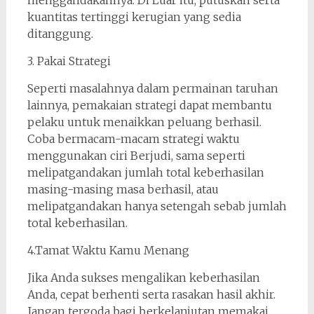
menggandakannya. Di Luar itu, putuskan serta
kuantitas tertinggi kerugian yang sedia
ditanggung.
3. Pakai Strategi
Seperti masalahnya dalam permainan taruhan
lainnya, pemakaian strategi dapat membantu
pelaku untuk menaikkan peluang berhasil.
Coba bermacam-macam strategi waktu
menggunakan ciri Berjudi, sama seperti
melipatgandakan jumlah total keberhasilan
masing-masing masa berhasil, atau
melipatgandakan hanya setengah sebab jumlah
total keberhasilan.
4.Tamat Waktu Kamu Menang
Jika Anda sukses mengalikan keberhasilan
Anda, cepat berhenti serta rasakan hasil akhir.
Jangan tergoda bagi berkelanjutan memakai