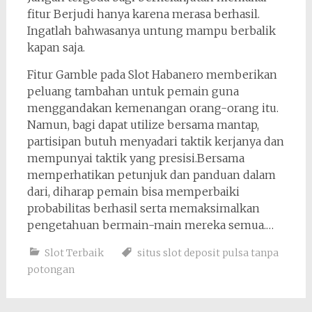
fitur Berjudi hanya karena merasa berhasil.
Ingatlah bahwasanya untung mampu berbalik
kapan saja.
Fitur Gamble pada Slot Habanero memberikan
peluang tambahan untuk pemain guna
menggandakan kemenangan orang-orang itu.
Namun, bagi dapat utilize bersama mantap,
partisipan butuh menyadari taktik kerjanya dan
mempunyai taktik yang presisi.Bersama
memperhatikan petunjuk dan panduan dalam
dari, diharap pemain bisa memperbaiki
probabilitas berhasil serta memaksimalkan
pengetahuan bermain-main mereka semua.…
Slot Terbaik
situs slot deposit pulsa tanpa
potongan