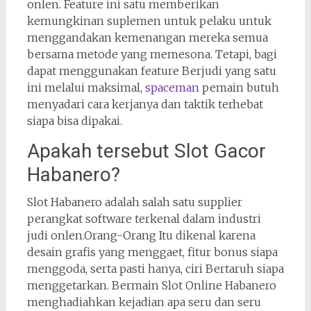
onlen. Feature ini satu memberikan
kemungkinan suplemen untuk pelaku untuk
menggandakan kemenangan mereka semua
bersama metode yang memesona. Tetapi, bagi
dapat menggunakan feature Berjudi yang satu
ini melalui maksimal,
spaceman
pemain butuh
menyadari cara kerjanya dan taktik terhebat
siapa bisa dipakai.
Apakah tersebut Slot Gacor
Habanero?
Slot Habanero adalah salah satu supplier
perangkat software terkenal dalam industri
judi onlen.Orang-Orang Itu dikenal karena
desain grafis yang menggaet, fitur bonus siapa
menggoda, serta pasti hanya, ciri Bertaruh siapa
menggetarkan. Bermain Slot Online Habanero
menghadiahkan kejadian apa seru dan seru