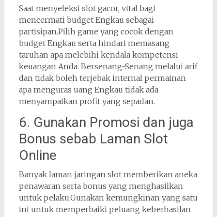
Saat menyeleksi slot gacor, vital bagi
mencermati budget Engkau sebagai
partisipan.Pilih game yang cocok dengan
budget Engkau serta hindari memasang
taruhan apa melebihi kendala kompetensi
keuangan Anda. Bersenang-Senang melalui arif
dan tidak boleh terjebak internal permainan
apa menguras uang Engkau tidak ada
menyampaikan profit yang sepadan.
6. Gunakan Promosi dan juga
Bonus sebab Laman Slot
Online
Banyak laman jaringan slot memberikan aneka
penawaran serta bonus yang menghasilkan
untuk pelaku.Gunakan kemungkinan yang satu
ini untuk memperbaiki peluang keberhasilan