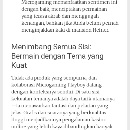
Microgaming memanfaatkan sentimen ini
dengan baik, menciptakan permainan
yang terasa akrab dan menggugah
kenangan, bahkan jika Anda belum pernah
menginjakkan kaki di mansion Hefner.
Menimbang Semua Sisi:
Bermain dengan Tema yang
Kuat
Tidak ada produk yang sempurna, dan
kolaborasi Microgaming Playboy datang
dengan konteksnya sendiri. Di satu sisi,
kekuatan temanya adalah daya tarik utamanya
—ia menawarkan fantasi dan pelarian yang
jelas. Grafis dan suaranya yang berkualitas
tinggi menjadikannya pengalaman kasino
online yang lebih kaya dibandingkan banyak