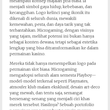
melampaui konsep majalah pria biasa. Ia
menjadi simbol gaya hidup, kebebasan, dan
kecanggihan. Logo kelinci yang ikonik itu
dikenali di seluruh dunia, mewakili
kemewahan, pesta, dan daya tarik yang tak
terbantahkan. Microgaming, dengan visinya
yang tajam, melihat potensi ini bukan hanya
sebagai konten dewasa, tetapi sebagai estetika
lengkap yang bisa ditransformasikan ke dalam
permainan kasino.
Mereka tidak hanya menempelkan logo pada
permainan slot biasa. Microgaming
mengadopsi seluruh alam semesta Playboy—
model-model terkenal seperti Playmates,
atmosfer klub malam eksklusif, desain art-deco
yang mewah, dan tentu saja, semangat
bersenang-senang yang menjadi ciri khas
merek tersebut. Hasilnya? Sebuah portofolio