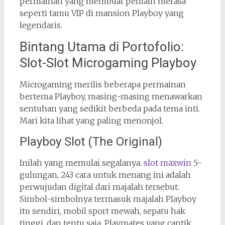
permainan yang membuat pemain merasa
seperti tamu VIP di mansion Playboy yang
legendaris.
Bintang Utama di Portofolio:
Slot-Slot Microgaming Playboy
Microgaming merilis beberapa permainan
bertema Playboy, masing-masing menawarkan
sentuhan yang sedikit berbeda pada tema inti.
Mari kita lihat yang paling menonjol.
Playboy Slot (The Original)
Inilah yang memulai segalanya.
slot maxwin
5-
gulungan, 243 cara untuk menang ini adalah
perwujudan digital dari majalah tersebut.
Simbol-simbolnya termasuk majalah Playboy
itu sendiri, mobil sport mewah, sepatu hak
tinggi, dan tentu saja, Playmates yang cantik.