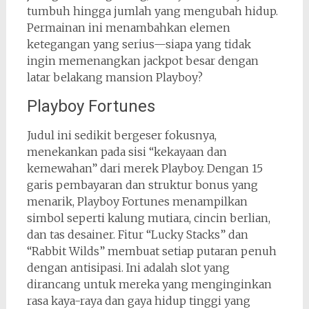
tumbuh hingga jumlah yang mengubah hidup.
Permainan ini menambahkan elemen
ketegangan yang serius—siapa yang tidak
ingin memenangkan jackpot besar dengan
latar belakang mansion Playboy?
Playboy Fortunes
Judul ini sedikit bergeser fokusnya,
menekankan pada sisi “kekayaan dan
kemewahan” dari merek Playboy. Dengan 15
garis pembayaran dan struktur bonus yang
menarik, Playboy Fortunes menampilkan
simbol seperti kalung mutiara, cincin berlian,
dan tas desainer. Fitur “Lucky Stacks” dan
“Rabbit Wilds” membuat setiap putaran penuh
dengan antisipasi. Ini adalah slot yang
dirancang untuk mereka yang menginginkan
rasa kaya-raya dan gaya hidup tinggi yang