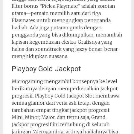
Fitur bonus “Pick a Playmate” adalah sorotan
utama—pemain memilih satu dari tiga
Playmates untuk mengungkap pengganda
hadiah. Ada juga putaran gratis dengan
pengganda yang bisa dikumpulkan, menambah
lapisan kegembiraan ekstra. Grafisnya yang
halus dan soundtrack yang jazzy benar-benar
menghidupkan suasana.
Playboy Gold Jackpot
Microgaming mengambil konsepnya ke level
berikutnya dengan memperkenalkan jackpot
progresif. Playboy Gold Jackpot Slot membawa
semua glamor dari versi asli tetapi dengan
tambahan empat tingkat jackpot progresif:
Mini, Minor, Major, dan tentu saja, Grand.
Jackpot progresif ini terhubung di seluruh
jaringan Microgaming, artinya hadiahnya bisa