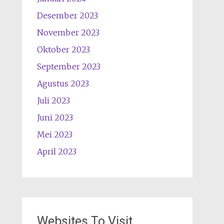
Desember 2023
November 2023
Oktober 2023
September 2023
Agustus 2023
Juli 2023
Juni 2023
Mei 2023
April 2023
Websites To Visit