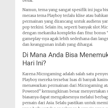
besar.
Namun, tema yang sangat spesifik ini juga 
merasa tema Playboy terlalu klise atau bahka
permainan yang dirancang untuk audiens yang
pop terkini. Selain itu, seperti banyak slot 
dengan mekanika kompleks dan fitur bonus 
gameplay-nya agak lebih sederhana dan langs
dan keanggunan inilah yang dihargai.
Di Mana Anda Bisa Menemuk
Hari Ini?
Karena Microgaming adalah salah satu penye
Playboy mereka tersebar luas di banyak kasi
menawarkan permainan dari Microgaming at
Powered” kemungkinan besar menyertakan satu
biasanya dapat mengaksesnya melalui berbaga
pemain dari Asia. Selalu pastikan untuk memi