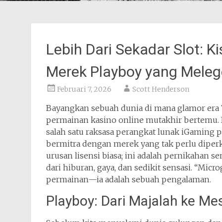
Lebih Dari Sekadar Slot: 
Merek Playboy yang Mele
Februari 7, 2026
Scott Henderson
Bayangkan sebuah dunia di mana glamor era 7
permainan kasino online mutakhir bertemu. I
salah satu raksasa perangkat lunak iGaming 
bermitra dengan merek yang tak perlu diperke
urusan lisensi biasa; ini adalah pernikahan 
dari hiburan, gaya, dan sedikit sensasi. “Mic
permainan—ia adalah sebuah pengalaman.
Playboy: Dari Majalah ke Mesi