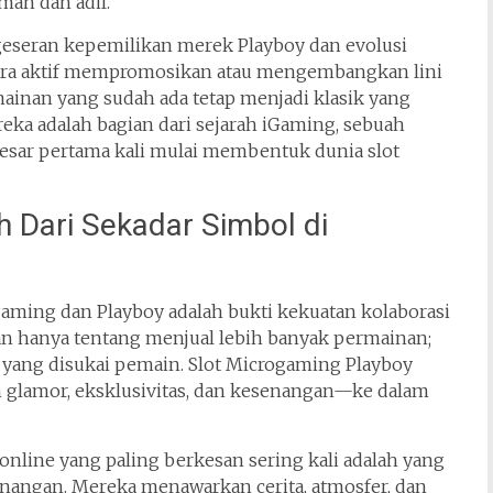
an dan adil.
geseran kepemilikan merek Playboy dan evolusi
cara aktif mempromosikan atau mengembangkan lini
inan yang sudah ada tetap menjadi klasik yang
eka adalah bagian dari sejarah iGaming, sebuah
esar pertama kali mulai membentuk dunia slot
h Dari Sekadar Simbol di
aming dan Playboy adalah bukti kekuatan kolaborasi
an hanya tentang menjual lebih banyak permainan;
 yang disukai pemain. Slot Microgaming Playboy
glamor, eksklusivitas, dan kesenangan—ke dalam
online yang paling berkesan sering kali adalah yang
nangan. Mereka menawarkan cerita, atmosfer, dan