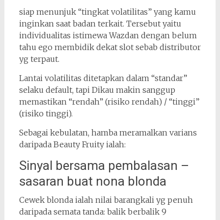
siap menunjuk “tingkat volatilitas” yang kamu
inginkan saat badan terkait. Tersebut yaitu
individualitas istimewa Wazdan dengan belum
tahu ego membidik dekat slot sebab distributor
yg terpaut.
Lantai volatilitas ditetapkan dalam “standar”
selaku default, tapi Dikau makin sanggup
memastikan “rendah” (risiko rendah) / “tinggi”
(risiko tinggi).
Sebagai kebulatan, hamba meramalkan varians
daripada Beauty Fruity ialah:
Sinyal bersama pembalasan –
sasaran buat nona blonda
Cewek blonda ialah nilai barangkali yg penuh
daripada semata tanda: balik berbalik 9