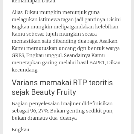
kemantapan Dikau.
Alias, Dikau mungkin menunjuk guna
melagukan istimewa tagan jadi gantinya. Disini
Engkau mungkin melipatgandakan kelebihan
Kamu sebesar tujuh mungkin secara
memastikan satu dibanding dua raga. Asalkan
Kamu memutuskan uncang dgn bentuk warga
GRES, Engkau unggul. Seandainya Kamu
menetapkan garing melalui hasil BAPET, Dikau
kecundang.
Varians memakai RTP teoritis
sejak Beauty Fruity
Bagian penyelesaian imajiner didefinisikan
sebagai 96, 27%. Bukan genting sedikit pun,
bukan dramatis dua-duanya.
Engkau