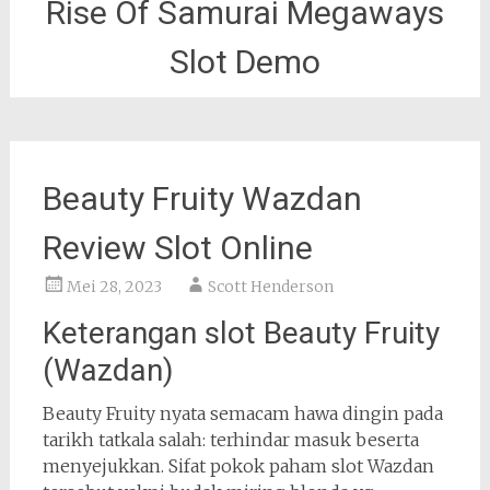
Rise Of Samurai Megaways
Slot Demo
Beauty Fruity Wazdan
Review Slot Online
Mei 28, 2023
Scott Henderson
Keterangan slot Beauty Fruity
(Wazdan)
Beauty Fruity nyata semacam hawa dingin pada
tarikh tatkala salah: terhindar masuk beserta
menyejukkan. Sifat pokok paham slot Wazdan