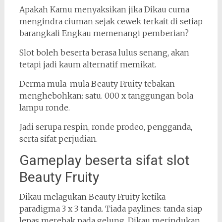
Apakah Kamu menyaksikan jika Dikau cuma
mengindra ciuman sejak cewek terkait di setiap
barangkali Engkau memenangi pemberian?
Slot boleh beserta berasa lulus senang, akan
tetapi jadi kaum alternatif memikat.
Derma mula-mula Beauty Fruity tebakan
menghebohkan: satu. 000 x tanggungan bola
lampu ronde.
Jadi serupa respin, ronde prodeo, pengganda,
serta sifat perjudian.
Gameplay beserta sifat slot
Beauty Fruity
Dikau melagukan Beauty Fruity ketika
paradigma 3 x 3 tanda. Tiada paylines: tanda siap
lepas merebak pada gelung. Dikau merindukan