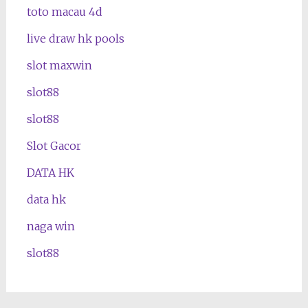
toto macau 4d
live draw hk pools
slot maxwin
slot88
slot88
Slot Gacor
DATA HK
data hk
naga win
slot88