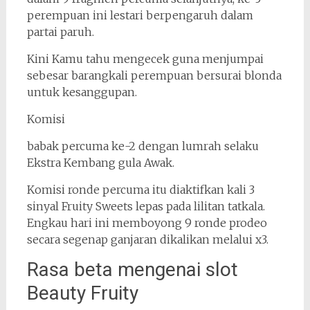
perempuan ini lestari berpengaruh dalam
partai paruh.
Kini Kamu tahu mengecek guna menjumpai
sebesar barangkali perempuan bersurai blonda
untuk kesanggupan.
Komisi
babak percuma ke-2 dengan lumrah selaku
Ekstra Kembang gula Awak.
Komisi ronde percuma itu diaktifkan kali 3
sinyal Fruity Sweets lepas pada lilitan tatkala.
Engkau hari ini memboyong 9 ronde prodeo
secara segenap ganjaran dikalikan melalui x3.
Rasa beta mengenai slot
Beauty Fruity