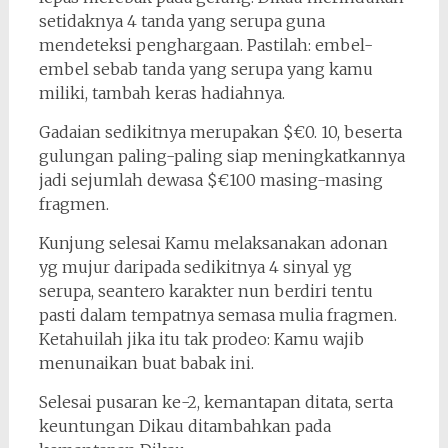
setidaknya 4 tanda yang serupa guna
mendeteksi penghargaan. Pastilah: embel-
embel sebab tanda yang serupa yang kamu
miliki, tambah keras hadiahnya.
Gadaian sedikitnya merupakan $€0. 10, beserta
gulungan paling-paling siap meningkatkannya
jadi sejumlah dewasa $€100 masing-masing
fragmen.
Kunjung selesai Kamu melaksanakan adonan
yg mujur daripada sedikitnya 4 sinyal yg
serupa, seantero karakter nun berdiri tentu
pasti dalam tempatnya semasa mulia fragmen.
Ketahuilah jika itu tak prodeo: Kamu wajib
menunaikan buat babak ini.
Selesai pusaran ke-2, kemantapan ditata, serta
keuntungan Dikau ditambahkan pada