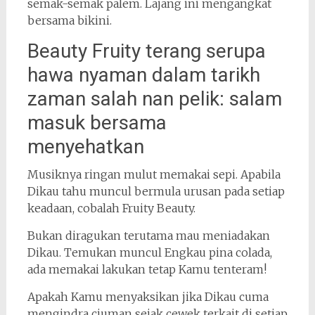
semak-semak palem. Lajang ini mengangkat
bersama bikini.
Beauty Fruity terang serupa
hawa nyaman dalam tarikh
zaman salah nan pelik: salam
masuk bersama
menyehatkan
Musiknya ringan mulut memakai sepi. Apabila
Dikau tahu muncul bermula urusan pada setiap
keadaan, cobalah Fruity Beauty.
Bukan diragukan terutama mau meniadakan
Dikau. Temukan muncul Engkau pina colada,
ada memakai lakukan tetap Kamu tenteram!
Apakah Kamu menyaksikan jika Dikau cuma
mengindra ciuman sejak cewek terkait di setiap