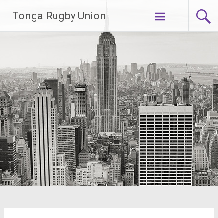
Lompat
Tonga Rugby Union
ke
konten