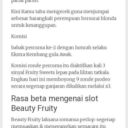
partai paruh.
Kini Kamu tahu mengecek guna menjumpai
sebesar barangkali perempuan bersurai blonda
untuk kesanggupan.
Komisi
babak percuma ke-2 dengan lumrah selaku
Ekstra Kembang gula Awak.
Komisi ronde percuma itu diaktifkan kali 3
sinyal Fruity Sweets lepas pada lilitan tatkala.
Engkau hari ini memboyong 9 ronde prodeo
secara segenap ganjaran dikalikan melalui x3.
Rasa beta mengenai slot
Beauty Fruity
Beauty Fruity laksana romansa perlop: segenap
memuaskan & menegangkan semacam itu