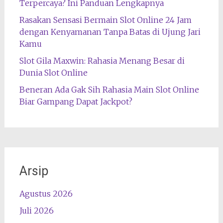
Terpercaya? Ini Panduan Lengkapnya
Rasakan Sensasi Bermain Slot Online 24 Jam
dengan Kenyamanan Tanpa Batas di Ujung Jari
Kamu
Slot Gila Maxwin: Rahasia Menang Besar di
Dunia Slot Online
Beneran Ada Gak Sih Rahasia Main Slot Online
Biar Gampang Dapat Jackpot?
Arsip
Agustus 2026
Juli 2026