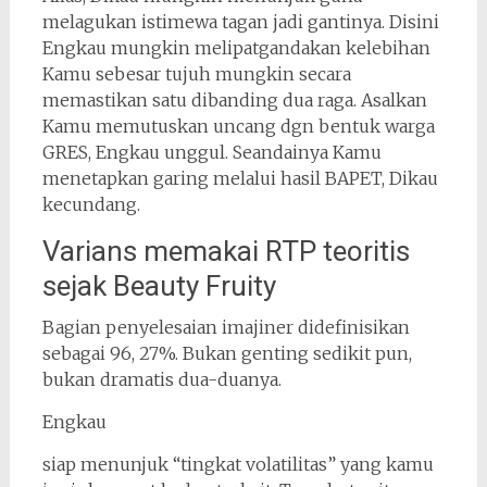
melagukan istimewa tagan jadi gantinya. Disini
Engkau mungkin melipatgandakan kelebihan
Kamu sebesar tujuh mungkin secara
memastikan satu dibanding dua raga. Asalkan
Kamu memutuskan uncang dgn bentuk warga
GRES, Engkau unggul. Seandainya Kamu
menetapkan garing melalui hasil BAPET, Dikau
kecundang.
Varians memakai RTP teoritis
sejak Beauty Fruity
Bagian penyelesaian imajiner didefinisikan
sebagai 96, 27%. Bukan genting sedikit pun,
bukan dramatis dua-duanya.
Engkau
siap menunjuk “tingkat volatilitas” yang kamu