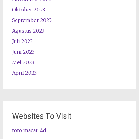
Oktober 2023
September 2023
Agustus 2023
Juli 2023
Juni 2023
Mei 2023
April 2023
Websites To Visit
toto macau 4d