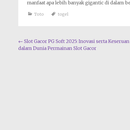
manfaat apa lebih banyak gigantic di dalam b
Toto
togel
Navigasi
←
Slot Gacor PG Soft 2025: Inovasi serta Keseruan
dalam Dunia Permainan Slot Gacor
pos