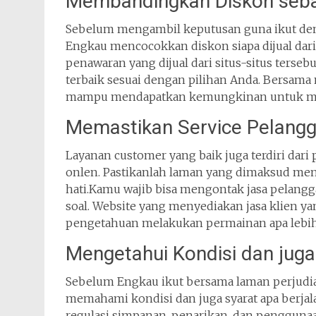
Membandingkan Diskon seba
Sebelum mengambil keputusan guna ikut deng
Engkau mencocokkan diskon siapa dijual dari
penawaran yang dijual dari situs-situs terseb
terbaik sesuai dengan pilihan Anda. Bersam
mampu mendapatkan kemungkinan untuk mer
Memastikan Service Pelangg
Layanan customer yang baik juga terdiri dari
onlen. Pastikanlah laman yang dimaksud mem
hati.Kamu wajib bisa mengontak jasa pelangg
soal. Website yang menyediakan jasa klien 
pengetahuan melakukan permainan apa lebi
Mengetahui Kondisi dan juga
Sebelum Engkau ikut bersama laman perjudia
memahami kondisi dan juga syarat apa berja
regulasi simpanan, penarikan, dan pengguna