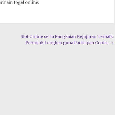
ermain togel online.
Slot Online serta Rangkaian Kejujuran Terbaik:
Petunjuk Lengkap guna Partisipan Cerdas
→