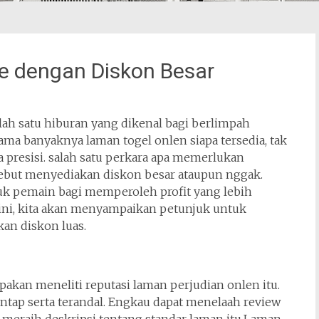
ne dengan Diskon Besar
ah satu hiburan yang dikenal bagi berlimpah
ma banyaknya laman togel onlen siapa tersedia, tak
 presisi. salah satu perkara apa memerlukan
rsebut menyediakan diskon besar ataupun nggak.
k pemain bagi memperoleh profit yang lebih
 ini, kita akan menyampaikan petunjuk untuk
an diskon luas.
kan meneliti reputasi laman perjudian onlen itu.
ntap serta terandal. Engkau dapat menelaah review