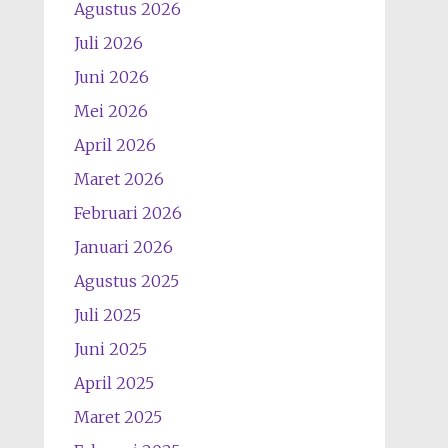
Agustus 2026
Juli 2026
Juni 2026
Mei 2026
April 2026
Maret 2026
Februari 2026
Januari 2026
Agustus 2025
Juli 2025
Juni 2025
April 2025
Maret 2025