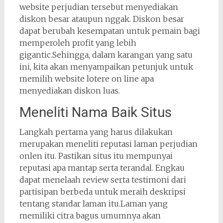
website perjudian tersebut menyediakan
diskon besar ataupun nggak. Diskon besar
dapat berubah kesempatan untuk pemain bagi
memperoleh profit yang lebih
gigantic.Sehingga, dalam karangan yang satu
ini, kita akan menyampaikan petunjuk untuk
memilih website lotere on line apa
menyediakan diskon luas.
Meneliti Nama Baik Situs
Langkah pertama yang harus dilakukan
merupakan meneliti reputasi laman perjudian
onlen itu. Pastikan situs itu mempunyai
reputasi apa mantap serta terandal. Engkau
dapat menelaah review serta testimoni dari
partisipan berbeda untuk meraih deskripsi
tentang standar laman itu.Laman yang
memiliki citra bagus umumnya akan