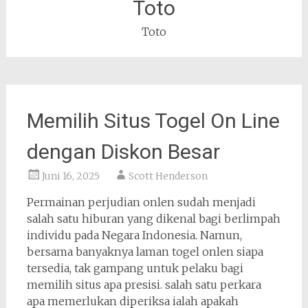
Toto
Toto
Memilih Situs Togel On Line
dengan Diskon Besar
Juni 16, 2025
Scott Henderson
Permainan perjudian onlen sudah menjadi
salah satu hiburan yang dikenal bagi berlimpah
individu pada Negara Indonesia. Namun,
bersama banyaknya laman togel onlen siapa
tersedia, tak gampang untuk pelaku bagi
memilih situs apa presisi. salah satu perkara
apa memerlukan diperiksa ialah apakah