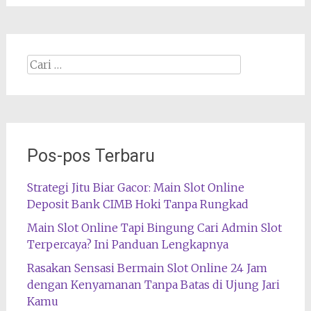
Cari
apa:
Pos-pos Terbaru
Strategi Jitu Biar Gacor: Main Slot Online
Deposit Bank CIMB Hoki Tanpa Rungkad
Main Slot Online Tapi Bingung Cari Admin Slot
Terpercaya? Ini Panduan Lengkapnya
Rasakan Sensasi Bermain Slot Online 24 Jam
dengan Kenyamanan Tanpa Batas di Ujung Jari
Kamu