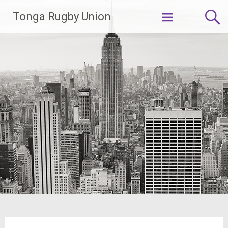
Lompat
Tonga Rugby Union
ke
konten