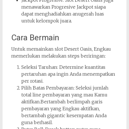
Jackpot Progresive: Slot Desert Oasis juga
menawarkan Progresive Jackpot siapa
dapat menghadiahkan anugerah luas
untuk kelompok juara.
Cara Bermain
Untuk memainkan slot Desert Oasis, Engkau
memerlukan melakukan steps beriringan:
Seleksi Taruhan: Determine kuantitas
pertaruhan apa ingin Anda menempatkan
per rotasi.
Pilih Batas Pembayaran: Seleksi jumlah
total line pembayaran yang mau Kamu
aktifkan.Bertambah berlimpah garis
pembayaran yang Engkau aktifkan,
bertambah gigantic kesempatan Anda
guna berhasil.