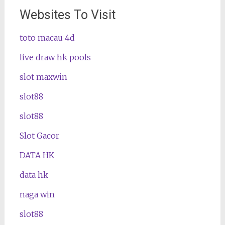
Websites To Visit
toto macau 4d
live draw hk pools
slot maxwin
slot88
slot88
Slot Gacor
DATA HK
data hk
naga win
slot88