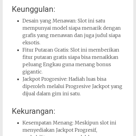
Keunggulan:
Desain yang Menawan: Slot ini satu
mempunyai model siapa menarik dengan
grafis yang menawan dan juga judul siapa
eksotis.
Fitur Putaran Gratis: Slot ini memberikan
fitur putaran gratis siapa bisa menaikkan
peluang Engkau guna menang bonus
gigantic.
Jackpot Progresive: Hadiah luas bisa
diperoleh melalui Progresive Jackpot yang
dijual dalam gim ini satu.
Kekurangan:
Kesempatan Menang: Meskipun slot ini
menyediakan Jackpot Progresif,