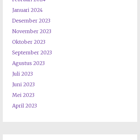
Januari 2024
Desember 2023
November 2023
Oktober 2023
September 2023
Agustus 2023
Juli 2023
Juni 2023
Mei 2023
April 2023