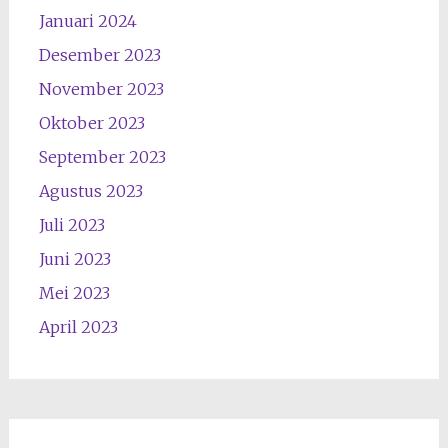
Januari 2024
Desember 2023
November 2023
Oktober 2023
September 2023
Agustus 2023
Juli 2023
Juni 2023
Mei 2023
April 2023