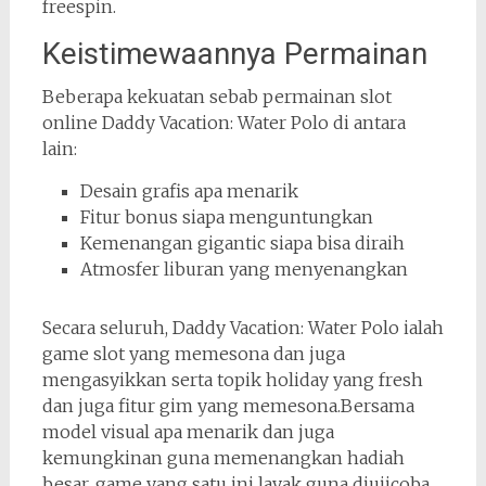
freespin.
Keistimewaannya Permainan
Beberapa kekuatan sebab permainan slot
online Daddy Vacation: Water Polo di antara
lain:
Desain grafis apa menarik
Fitur bonus siapa menguntungkan
Kemenangan gigantic siapa bisa diraih
Atmosfer liburan yang menyenangkan
Secara seluruh, Daddy Vacation: Water Polo ialah
game slot yang memesona dan juga
mengasyikkan serta topik holiday yang fresh
dan juga fitur gim yang memesona.Bersama
model visual apa menarik dan juga
kemungkinan guna memenangkan hadiah
besar, game yang satu ini layak guna diujicoba