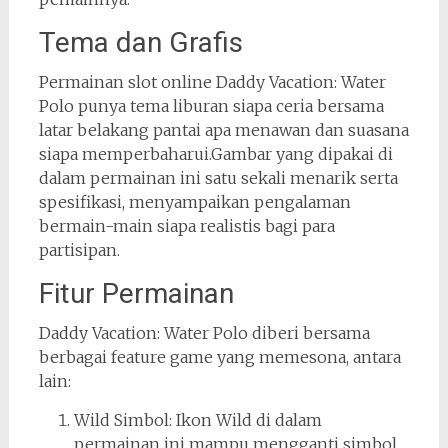
Tema dan Grafis
Permainan slot online Daddy Vacation: Water
Polo punya tema liburan siapa ceria bersama
latar belakang pantai apa menawan dan suasana
siapa memperbaharui.Gambar yang dipakai di
dalam permainan ini satu sekali menarik serta
spesifikasi, menyampaikan pengalaman
bermain-main siapa realistis bagi para
partisipan.
Fitur Permainan
Daddy Vacation: Water Polo diberi bersama
berbagai feature game yang memesona, antara
lain:
Wild Simbol: Ikon Wild di dalam
permainan ini mampu mengganti simbol