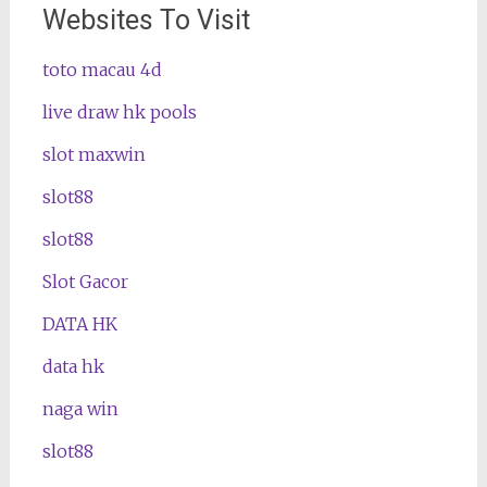
Websites To Visit
toto macau 4d
live draw hk pools
slot maxwin
slot88
slot88
Slot Gacor
DATA HK
data hk
naga win
slot88