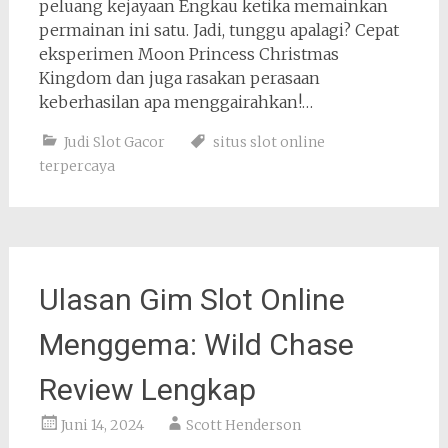
peluang kejayaan Engkau ketika memainkan
permainan ini satu. Jadi, tunggu apalagi? Cepat
eksperimen Moon Princess Christmas
Kingdom dan juga rasakan perasaan
keberhasilan apa menggairahkan!…
Judi Slot Gacor
situs slot online
terpercaya
Ulasan Gim Slot Online
Menggema: Wild Chase
Review Lengkap
Juni 14, 2024
Scott Henderson