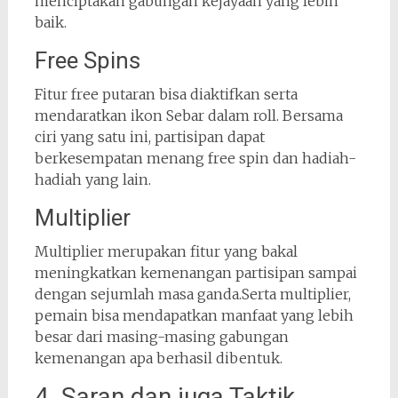
menciptakan gabungan kejayaan yang lebih
baik.
Free Spins
Fitur free putaran bisa diaktifkan serta
mendaratkan ikon Sebar dalam roll. Bersama
ciri yang satu ini, partisipan dapat
berkesempatan menang free spin dan hadiah-
hadiah yang lain.
Multiplier
Multiplier merupakan fitur yang bakal
meningkatkan kemenangan partisipan sampai
dengan sejumlah masa ganda.Serta multiplier,
pemain bisa mendapatkan manfaat yang lebih
besar dari masing-masing gabungan
kemenangan apa berhasil dibentuk.
4. Saran dan juga Taktik