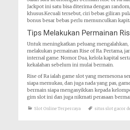
Jackpot ini satu bisa diterima dengan rando
khusus.Kecuali tersebut, ciri bebas gilira
bonus besar bebas perlu memunculkan kapital
Tips Melakukan Permainan Ris
Untuk meningkatkan peluang mengalahkan, ad
melakukan permainan Rise of Ra. Pertama, jam
internal game. Nomor Dua, kelola kapital ser
kekalahan sebelum ini mulai bermain.
Rise of Ra ialah game slot yang memesona se
siapa memukau, dan juga nada yang pas, ga
bermain siapa mengasyikkan kepada kelomp
gim slot ini dan juga nikmati perasaan ber
Slot Online Terpercaya
situs slot gacor 