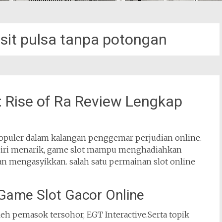
osit pulsa tanpa potongan
 Rise of Ra Review Lengkap
 populer dalam kalangan penggemar perjudian online.
ciri menarik, game slot mampu menghadiahkan
 mengasyikkan. salah satu permainan slot online
 Game Slot Gacor Online
leh pemasok tersohor, EGT Interactive.Serta topik