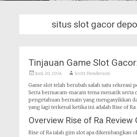
situs slot gacor dep
Tinjauan Game Slot Gacor:
Juni 20, 2024
Scott Henderson
Game slot telah berubah salah satu rekreasi
Serta bermacam-macam tema menarik serta 
pengetahuan bermain yang mengasyikkan dan
yang lagi terkenal ketika ini adalah Rise of Ra.
Overview Rise of Ra Review
Rise of Ra ialah gim slot apa dikembangkan o