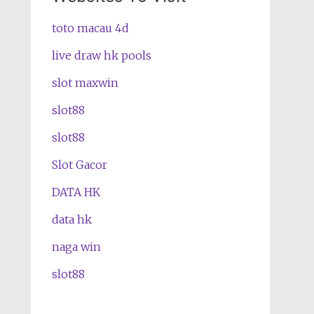
toto macau 4d
live draw hk pools
slot maxwin
slot88
slot88
Slot Gacor
DATA HK
data hk
naga win
slot88