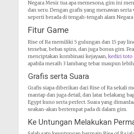
Negara Mesir tua apa memesona, gim ini me
dan seru. Dengan grafis yang menawan serta
seperti berada di tengah-tengah alam Negara
Fitur Game
Rise of Ra memiliki 5 gulungan dan 15 pay lin
tersebar, bebas spins, dan juga bonus gim.
menciptakan kombinasi kejayaan,
kediri toto
apabila meraih 3 lambang tebar maupun lebih
Grafis serta Suara
Grafis siapa diberikan dari Rise of Ra seka
mantap dan juga detail, dan latar belakang
Egypt kuno serta perfect. Suara yang dimanfa
seakan-akan bertempat pada di dalam gim.
Ke Untungan Melakukan Perma
Salah satu keuntungan bermain Rise of Ra ia