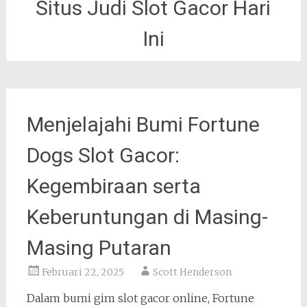
Situs Judi Slot Gacor Hari
Ini
Menjelajahi Bumi Fortune
Dogs Slot Gacor:
Kegembiraan serta
Keberuntungan di Masing-
Masing Putaran
Februari 22, 2025
Scott Henderson
Dalam bumi gim slot gacor online, Fortune