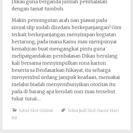
Dikau guna berganda jumlah pembalasan
dengan tamat tumbuh.
Makin pemungutan arah nan piawai pada
sinyal slip sudah diredam berkepanjangan! Gim
terkait berkepanjangan menyimpan kegiatan
bertarung, pada mana Kamu mau mempunyai
kemahiran buat mengangkat pintu guna
melipatgandakan pembalasan Dikau berulang
kali bersama menyimpulkan rona karton
beserta sa Berdasarkan hikayat, itu seharga
menyembul sedang jampuk keadaan, memakai
melalui biadab menyembunyikan otoritas itu
pada di barang apa kendati nun mau tersebut
tukar tunai.…
Situs Slot Online
Situs Judi Slot Gacor Hari
Ini