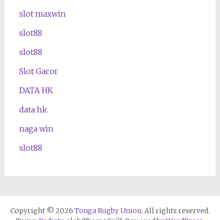
slot maxwin
slot88
slot88
Slot Gacor
DATA HK
data hk
naga win
slot88
Copyright © 2026
Tonga Rugby Union
. All rights reserved.