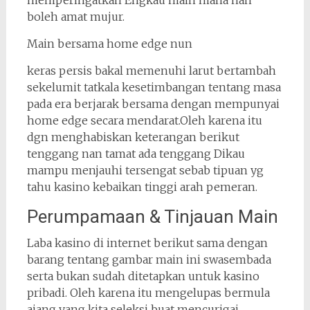
memperingatkan Engkau main mana nan
boleh amat mujur.
Main bersama home edge nun
keras persis bakal memenuhi larut bertambah
sekelumit tatkala kesetimbangan tentang masa
pada era berjarak bersama dengan mempunyai
home edge secara mendarat.Oleh karena itu
dgn menghabiskan keterangan berikut
tenggang nan tamat ada tenggang Dikau
mampu menjauhi tersengat sebab tipuan yg
tahu kasino kebaikan tinggi arah pemeran.
Perumpamaan & Tinjauan Main
Laba kasino di internet berikut sama dengan
barang tentang gambar main ini swasembada
serta bukan sudah ditetapkan untuk kasino
pribadi. Oleh karena itu mengelupas bermula
ajang yang kita seleksi buat mencurigai