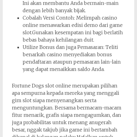
Ini akan membantu Anda bermain-main
dengan lebih banyak bijak.
Cobalah Versi Contoh: Melimpah casino
online menawarkan edisi demo dari game
slot.Gunakan kesempatan ini bagi berlatih
bebas bahaya kehilangan duit.
Utilize Bonus dan juga Pemasaran: Teliti
benarkah casino menyediakan bonus
pendaftaran ataupun pemasaran lain-lain
yang dapat menaikkan saldo Anda.
Fortune Dogs slot online merupakan pilihan
apa sempurna kepada mereka yang menggali
gim slot siapa menyenangkan serta
menguntungkan. Bersama bermacam-macam
fitur menarik, grafis siapa mengagumkan, dan
juga probabilitas untuk menang anugerah
besar, nggak takjub jika game ini bertambah