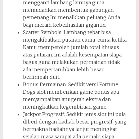
mengganti lambang lainnya guna
memudahkan membentuk gabungan
pemenang.Ini menaikkan peluang Anda
bagi meraih keberhasilan gigantic.
Scatter Symbols: Lambang tebar bisa
mengakibatkan putaran cuma-cuma ketika
Kamu memperoleh jumlah total khusus
atas putaran. Ini adalah kesempatan siapa
bagus guna melakukan permainan tidak
ada mempertaruhkan lebih besar
berlimpah duit.
Bonus Permainan: Sedikit versi Fortune
Dogs slot memberikan game bonus apa
menyampaikan anugerah ekstra dan
meningkatkan kegembiraan game.
Jackpot Progresif: Sedikit jenis slot ini pula
diberi dengan hadiah besar progresif, yang
bermakna hadiahnya lanjut meningkat
sejalan masa sampai ada pemain siapa