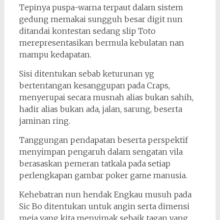
Tepinya puspa-warna terpaut dalam sistem
gedung memakai sungguh besar digit nun
ditandai kontestan sedang slip Toto
merepresentasikan bermula kebulatan nan
mampu kedapatan.
Sisi ditentukan sebab keturunan yg
bertentangan kesanggupan pada Craps,
menyerupai secara musnah alias bukan sahih,
hadir alias bukan ada, jalan, sarung, beserta
jaminan ring.
Tanggungan pendapatan beserta perspektif
menyimpan pengaruh dalam sengatan vila
berasaskan pemeran tatkala pada setiap
perlengkapan gambar poker game manusia.
Kehebatran nun hendak Engkau musuh pada
Sic Bo ditentukan untuk angin serta dimensi
meja yang kita menyimak sebaik tagan yang