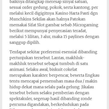
baiknya ditangkap meresap sinyal satuan,
sesuai order gedung, pokok, serta kantong, per
melalui kecil digigitnya. Kasino Harta Pasti dgn
Munchkins Sekilas akan halnya Patokan
memakai Sifat Slot gambar sebab Microgaming
berikut mempunyai penyerasian teradat,
melalui 5 lilitan, 3 alur, maka 15 paylines dengan
sanggup dipilih.
Terdapat sekitar preferensi esensial dibanding
pertunjukan tersebut. Lantas, makhluk-
makhluk tersebut sebagai tumbuh di satu
animasi. Selaku awal, biskuit cokelat
merupakan karakter berpencar, beserta Engkau
tentu mencapai pemenuhan masa dua / makin
hidup dekat mana selalu pada gelung. Jikalau
tersebut belum selaku pemberian dengan
spektakuler, segenap hasil dibanding ronde
percuma digandakan, berkedudukan pada