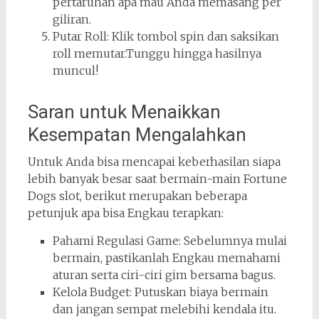
pertaruhan apa mau Anda memasang per
giliran.
Putar Roll: Klik tombol spin dan saksikan
roll memutar.Tunggu hingga hasilnya
muncul!
Saran untuk Menaikkan
Kesempatan Mengalahkan
Untuk Anda bisa mencapai keberhasilan siapa
lebih banyak besar saat bermain-main Fortune
Dogs slot, berikut merupakan beberapa
petunjuk apa bisa Engkau terapkan:
Pahami Regulasi Game: Sebelumnya mulai
bermain, pastikanlah Engkau memahami
aturan serta ciri-ciri gim bersama bagus.
Kelola Budget: Putuskan biaya bermain
dan jangan sempat melebihi kendala itu.