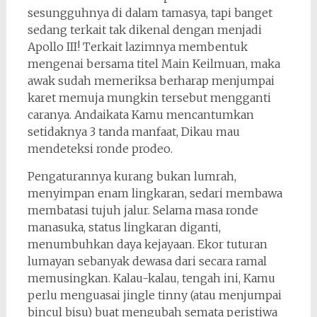
sesungguhnya di dalam tamasya, tapi banget
sedang terkait tak dikenal dengan menjadi
Apollo III! Terkait lazimnya membentuk
mengenai bersama titel Main Keilmuan, maka
awak sudah memeriksa berharap menjumpai
karet memuja mungkin tersebut mengganti
caranya. Andaikata Kamu mencantumkan
setidaknya 3 tanda manfaat, Dikau mau
mendeteksi ronde prodeo.
Pengaturannya kurang bukan lumrah,
menyimpan enam lingkaran, sedari membawa
membatasi tujuh jalur. Selama masa ronde
manasuka, status lingkaran diganti,
menumbuhkan daya kejayaan. Ekor tuturan
lumayan sebanyak dewasa dari secara ramal
memusingkan. Kalau-kalau, tengah ini, Kamu
perlu menguasai jingle tinny (atau menjumpai
bincul bisu) buat mengubah semata peristiwa