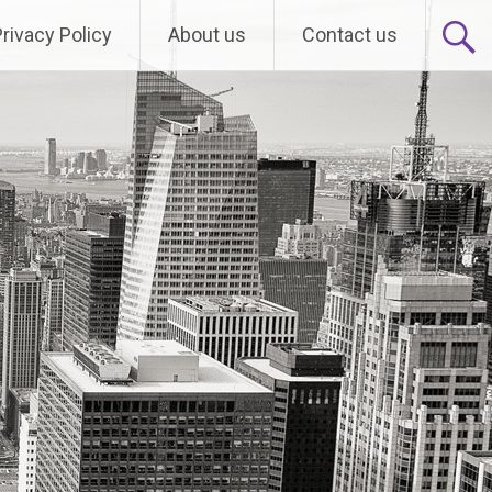
rivacy Policy
About us
Contact us