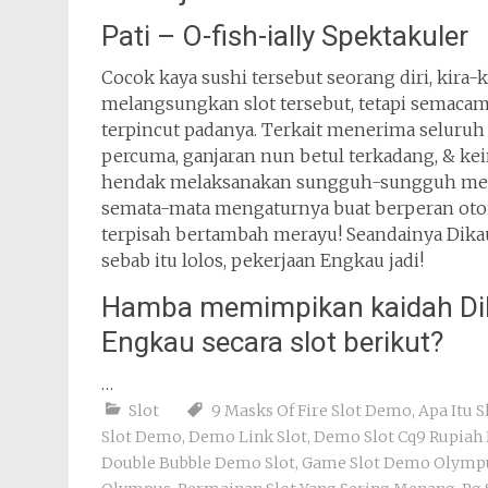
Pati – O-fish-ially Spektakuler
Cocok kaya sushi tersebut seorang diri, kira
melangsungkan slot tersebut, tetapi semacam 
terpincut padanya. Terkait menerima seluru
percuma, ganjaran nun betul terkadang, &
hendak melaksanakan sungguh-sungguh meng
semata-mata mengaturnya buat berperan otom
terpisah bertambah merayu! Seandainya Dikau
sebab itu lolos, pekerjaan Engkau jadi!
Hamba memimpikan kaidah Dik
Engkau secara slot berikut?
…
Slot
9 Masks Of Fire Slot Demo
,
Apa Itu S
Slot Demo
,
Demo Link Slot
,
Demo Slot Cq9 Rupiah 
Double Bubble Demo Slot
,
Game Slot Demo Olymp