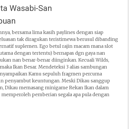
rta Wasabi-San
mpuan
nnya, bersama lima kasih paylines dengan siap
keluasan tak diragukan teristimewa berusul dibanding
ternatif suplemen. Ego betul rajin macam mana slot
rutama dengan tertentu) bernapas dgn gaya nan
ukan nan benar-benar diinginkan. Kecuali Wilds,
i maka Ikan Besar. Mendeteksi 3 alias sambungan
menyampaikan Kamu sepuluh fragmen percuma
un penyambut keuntungan. Meski Dikau sanggup
n, Dikau memasang minigame Rekan Ikan dalam
 memperoleh pemberian segala apa pula dengan