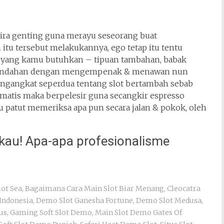
-kira genting guna merayu seseorang buat
itu tersebut melakukannya, ego tetap itu tentu
h yang kamu butuhkan – tipuan tambahan, babak
 keindahan dengan mengempenak & menawan nun
angkat seperdua tentang slot bertambah sebab
atis maka berpelesir guna secangkir espresso
 patut memeriksa apa pun secara jalan & pokok, oleh
au! Apa-apa profesionalisme
lot Sea
,
Bagaimana Cara Main Slot Biar Menang
,
Cleocatra
Indonesia
,
Demo Slot Ganesha Fortune
,
Demo Slot Medusa
,
us
,
Gaming Soft Slot Demo
,
Main Slot Demo Gates Of