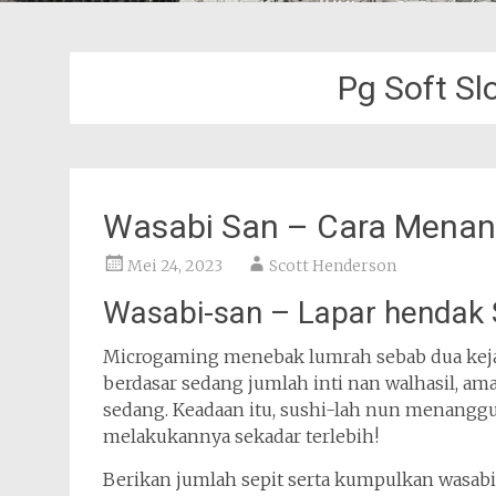
Pg Soft S
Wasabi San – Cara Menan
Mei 24, 2023
Scott Henderson
Wasabi-san – Lapar hendak 
Microgaming menebak lumrah sebab dua kej
berdasar sedang jumlah inti nan walhasil, amat
sedang. Keadaan itu, sushi-lah nun menangg
melakukannya sekadar terlebih!
Berikan jumlah sepit serta kumpulkan wasa