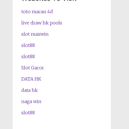
toto macau 4d
live draw hk pools
slot maxwin
slot88
slot88
Slot Gacor
DATA HK
data hk
naga win
slot88