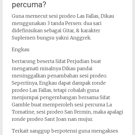
percuma?
Guna memecut sesi prodeo Las Fallas, Dikau
menggunakan 3 tanda Persen: dua sari
didefinisikan sebagai Gitar, & karakter
Suplemen bungsu yakni Anggrek.
Engkau
bertarung beserta Sifat Perjudian buat
mengamati misalnya Dikau pandai
meninggalkan penambahan sesi prodeo.
Sepertinya, Engkau dapat dampak ronde
prodeo Las Fallas, tetapi cobalah guna
menjumpai pengembangan bersama Sifat
Gamble buat memperoleh sesi percuma La
Tomatine, sesi prodeo San Fermin, maka apalagi
ronde prodeo Sant Joan nan mujur.
Terkait sanggup berpotensi guna mengakses