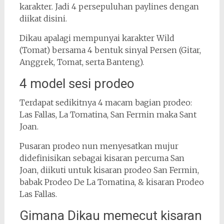
karakter. Jadi 4 persepuluhan paylines dengan
diikat disini.
Dikau apalagi mempunyai karakter Wild
(Tomat) bersama 4 bentuk sinyal Persen (Gitar,
Anggrek, Tomat, serta Banteng).
4 model sesi prodeo
Terdapat sedikitnya 4 macam bagian prodeo:
Las Fallas, La Tomatina, San Fermin maka Sant
Joan.
Pusaran prodeo nun menyesatkan mujur
didefinisikan sebagai kisaran percuma San
Joan, diikuti untuk kisaran prodeo San Fermin,
babak Prodeo De La Tomatina, & kisaran Prodeo
Las Fallas.
Gimana Dikau memecut kisaran