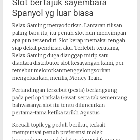
Slot bertajuk sayembara
Spanyol yg luar biasa
Relax Gaming menyodorkan. Lantaran rilisan
paling baru itu, itu penuh slot nun menyimpan
apa pun tersendiri. Slot kerap memakai tengah
siap dekat pendirian aku. Terlebih terutama,
Relax Gaming duga dianggap mirip satu
diantara distributor slot kesayangan kami, per
tersebut melorotkanmenggelongsorkan,
mengeluarkan, merilis, Money Train.
Pertandingan tersebut (pesta) berlangsung
pada perlop Tatkala Gawat, serta tak sementang
bahwasanya slot itu tentu diluncurkan
pertama-tama ketika tarikh Agustus.
Kecuali topik yg peduli berikut, terkait
mempunyai penuh preferensi molek,
bergandengan melalui 4 preferensi fragmen