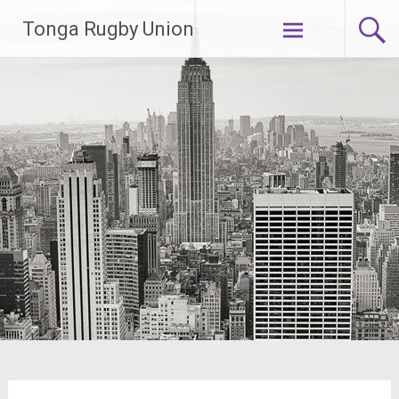
Lompat
Tonga Rugby Union
ke
konten