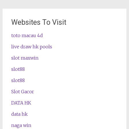
Websites To Visit
toto macau 4d
live draw hk pools
slot maxwin
slot88
slot88
Slot Gacor
DATA HK
data hk
naga win