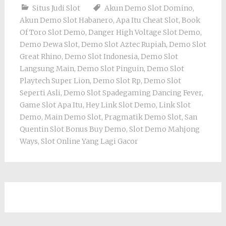
Situs Judi Slot
Akun Demo Slot Domino
,
Akun Demo Slot Habanero
,
Apa Itu Cheat Slot
,
Book
Of Toro Slot Demo
,
Danger High Voltage Slot Demo
,
Demo Dewa Slot
,
Demo Slot Aztec Rupiah
,
Demo Slot
Great Rhino
,
Demo Slot Indonesia
,
Demo Slot
Langsung Main
,
Demo Slot Pinguin
,
Demo Slot
Playtech Super Lion
,
Demo Slot Rp
,
Demo Slot
Seperti Asli
,
Demo Slot Spadegaming Dancing Fever
,
Game Slot Apa Itu
,
Hey Link Slot Demo
,
Link Slot
Demo
,
Main Demo Slot
,
Pragmatik Demo Slot
,
San
Quentin Slot Bonus Buy Demo
,
Slot Demo Mahjong
Ways
,
Slot Online Yang Lagi Gacor