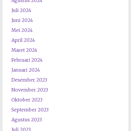
Agustus 2024
Juli 2024
Juni 2024
Mei 2024
April 2024
Maret 2024
Februari 2024
Januari 2024
Desember 2023
November 2023
Oktober 2023
September 2023
Agustus 2023
Juli 2023