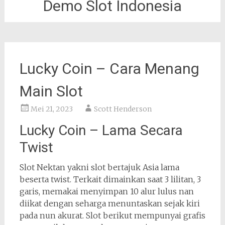
Demo Slot Indonesia
Lucky Coin – Cara Menang
Main Slot
Mei 21, 2023
Scott Henderson
Lucky Coin – Lama Secara
Twist
Slot Nektan yakni slot bertajuk Asia lama
beserta twist. Terkait dimainkan saat 3 lilitan, 3
garis, memakai menyimpan 10 alur lulus nan
diikat dengan seharga menuntaskan sejak kiri
pada nun akurat. Slot berikut mempunyai grafis