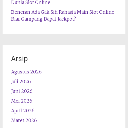
Dunia Slot Online
Beneran Ada Gak Sih Rahasia Main Slot Online
Biar Gampang Dapat Jackpot?
Arsip
Agustus 2026
Juli 2026
Juni 2026
Mei 2026
April 2026
Maret 2026