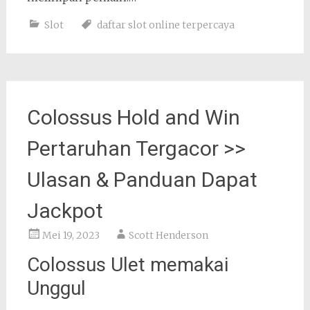
Slot
daftar slot online terpercaya
Colossus Hold and Win
Pertaruhan Tergacor >>
Ulasan & Panduan Dapat
Jackpot
Mei 19, 2023
Scott Henderson
Colossus Ulet memakai
Unggul