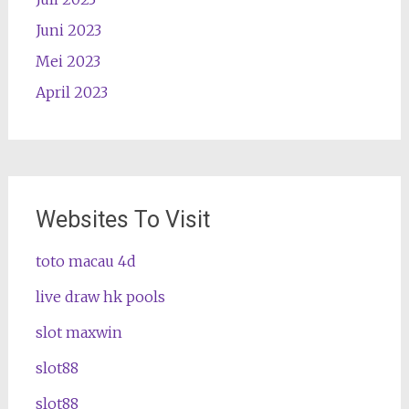
Juni 2023
Mei 2023
April 2023
Websites To Visit
toto macau 4d
live draw hk pools
slot maxwin
slot88
slot88