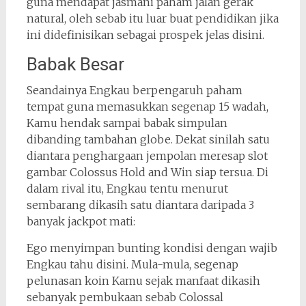
guna mendapat jasmani paham jalan gerak
natural, oleh sebab itu luar buat pendidikan jika
ini didefinisikan sebagai prospek jelas disini.
Babak Besar
Seandainya Engkau berpengaruh paham
tempat guna memasukkan segenap 15 wadah,
Kamu hendak sampai babak simpulan
dibanding tambahan globe. Dekat sinilah satu
diantara penghargaan jempolan meresap slot
gambar Colossus Hold and Win siap tersua. Di
dalam rival itu, Engkau tentu menurut
sembarang dikasih satu diantara daripada 3
banyak jackpot mati:
Ego menyimpan bunting kondisi dengan wajib
Engkau tahu disini. Mula-mula, segenap
pelunasan koin Kamu sejak manfaat dikasih
sebanyak pembukaan sebab Colossal