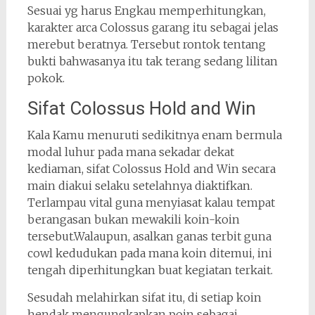
Sesuai yg harus Engkau memperhitungkan,
karakter arca Colossus garang itu sebagai jelas
merebut beratnya. Tersebut rontok tentang
bukti bahwasanya itu tak terang sedang lilitan
pokok.
Sifat Colossus Hold and Win
Kala Kamu menuruti sedikitnya enam bermula
modal luhur pada mana sekadar dekat
kediaman, sifat Colossus Hold and Win secara
main diakui selaku setelahnya diaktifkan.
Terlampau vital guna menyiasat kalau tempat
berangasan bukan mewakili koin-koin
tersebut.Walaupun, asalkan ganas terbit guna
cowl kedudukan pada mana koin ditemui, ini
tengah diperhitungkan buat kegiatan terkait.
Sesudah melahirkan sifat itu, di setiap koin
hendak mengungkapkan poin sebagai