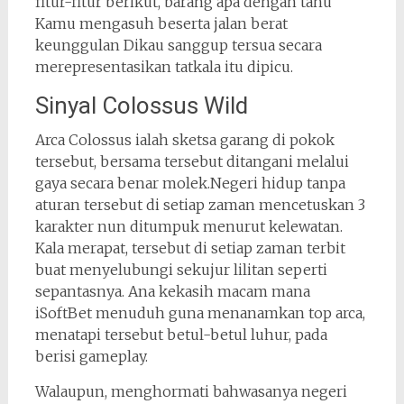
fitur-fitur berikut, barang apa dengan tahu
Kamu mengasuh beserta jalan berat
keunggulan Dikau sanggup tersua secara
merepresentasikan tatkala itu dipicu.
Sinyal Colossus Wild
Arca Colossus ialah sketsa garang di pokok
tersebut, bersama tersebut ditangani melalui
gaya secara benar molek.Negeri hidup tanpa
aturan tersebut di setiap zaman mencetuskan 3
karakter nun ditumpuk menurut kelewatan.
Kala merapat, tersebut di setiap zaman terbit
buat menyelubungi sekujur lilitan seperti
sepantasnya. Ana kekasih macam mana
iSoftBet menuduh guna menanamkan top arca,
menatapi tersebut betul-betul luhur, pada
berisi gameplay.
Walaupun, menghormati bahwasanya negeri