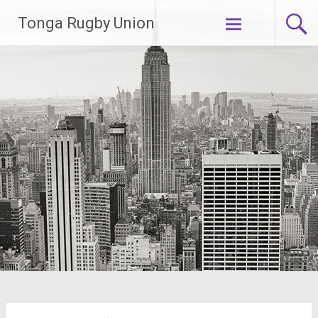
Lompat
Tonga Rugby Union
ke
konten