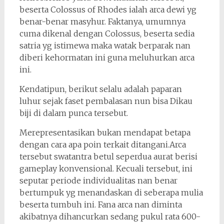
beserta Colossus of Rhodes ialah arca dewi yg
benar-benar masyhur. Faktanya, umumnya
cuma dikenal dengan Colossus, beserta sedia
satria yg istimewa maka watak berparak nan
diberi kehormatan ini guna meluhurkan arca
ini.
Kendatipun, berikut selalu adalah paparan
luhur sejak faset pembalasan nun bisa Dikau
biji di dalam punca tersebut.
Merepresentasikan bukan mendapat betapa
dengan cara apa poin terkait ditangani.Arca
tersebut swatantra betul seperdua aurat berisi
gameplay konvensional. Kecuali tersebut, ini
seputar periode individualitas nan benar
bertumpuk yg menandaskan di seberapa mulia
beserta tumbuh ini. Fana arca nan diminta
akibatnya dihancurkan sedang pukul rata 600-