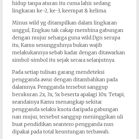
hidup tanpa aturan itu cuma lahir sedang
lingkaran ke-2, ke-3, keempat & kelima.
Minus wild yg ditampilkan dalam lingkaran
unggul, Engkau tak cakap membina gabungan
dengan mujur seharga guna wild.Dgn serupa
itu, Kamu sesungguhnya bukan wajib
melakukannya sebab kadar dengan ditawarkan
simbol-simbol itu sejak secara selanjutnya.
Pada setiap tulisan garang mendeteksi
pengganda awur dengan ditambahkan pada
dalamnya. Pengganda tersebut sanggup
berukuran 2x, 3x, 5x beserta apalagi 10x. Tetapi,
seandainya Kamu menangkap sekitar
pengganda selaku kuota daripada gabungan
nan mujur, tersebut sanggup meninggikan uli
buat pendidikan seantero pengganda nun
dipakai pada total keuntungan terbawah.