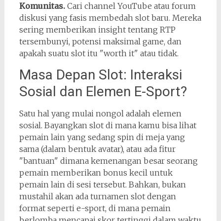
Komunitas.
Cari channel YouTube atau forum
diskusi yang fasis membedah slot baru. Mereka
sering memberikan insight tentang RTP
tersembunyi, potensi maksimal game, dan
apakah suatu slot itu "worth it" atau tidak.
Masa Depan Slot: Interaksi
Sosial dan Elemen E-Sport?
Satu hal yang mulai nongol adalah elemen
sosial. Bayangkan slot di mana kamu bisa lihat
pemain lain yang sedang spin di meja yang
sama (dalam bentuk avatar), atau ada fitur
"bantuan" dimana kemenangan besar seorang
pemain memberikan bonus kecil untuk
pemain lain di sesi tersebut. Bahkan, bukan
mustahil akan ada turnamen slot dengan
format seperti e-sport, di mana pemain
berlomba mencapai skor tertinggi dalam waktu