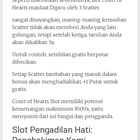
Seperti disebutkan sebelumnya, slot Court of
Hearts manfaat Dipicu oleh 3 Scatter.
sangat disayangkan, masing-masing kemudian
Scatter tidak akan memberi Anda yang lain
gulungan, tetapi setelah ketiga, taruhan Anda
akan dikalikan 5x.
Untuk contoh, sembilan gratis berputar
diberikan.
Setiap Scatter tambahan yang masuk dalam
bonus akan menghadiahkan +1 Putar untuk
gratis.
Court of Hearts Slot memiliki potensi
kemenangan maksimum 8500x, yaitu
menyoroti dari ini fungsi dan pengganda.
Slot Pengadilan Hati: