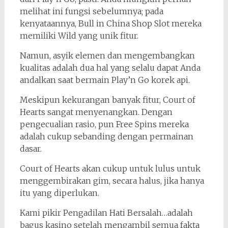
melihat ini fungsi sebelumnya; pada
kenyataannya, Bull in China Shop Slot mereka
memiliki Wild yang unik fitur.
Namun, asyik elemen dan mengembangkan
kualitas adalah dua hal yang selalu dapat Anda
andalkan saat bermain Play’n Go korek api.
Meskipun kekurangan banyak fitur, Court of
Hearts sangat menyenangkan. Dengan
pengecualian rasio, pun Free Spins mereka
adalah cukup sebanding dengan permainan
dasar.
Court of Hearts akan cukup untuk lulus untuk
menggembirakan gim, secara halus, jika hanya
itu yang diperlukan.
Kami pikir Pengadilan Hati Bersalah…adalah
bagus kasino setelah mengambil semua fakta