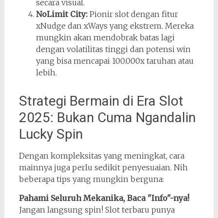
secara visual.
NoLimit City:
Pionir slot dengan fitur
xNudge dan xWays yang ekstrem. Mereka
mungkin akan mendobrak batas lagi
dengan volatilitas tinggi dan potensi win
yang bisa mencapai 100.000x taruhan atau
lebih.
Strategi Bermain di Era Slot
2025: Bukan Cuma Ngandalin
Lucky Spin
Dengan kompleksitas yang meningkat, cara
mainnya juga perlu sedikit penyesuaian. Nih
beberapa tips yang mungkin berguna:
Pahami Seluruh Mekanika, Baca "Info"-nya!
Jangan langsung spin! Slot terbaru punya