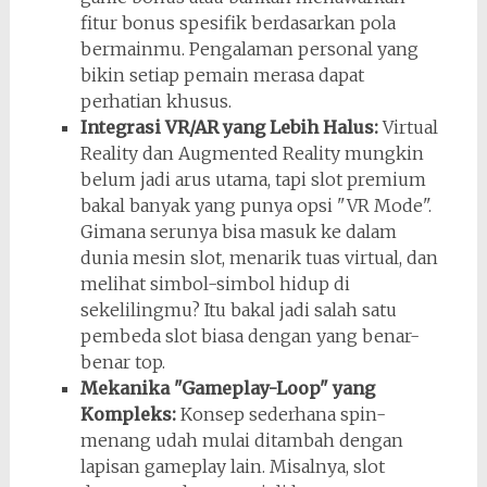
fitur bonus spesifik berdasarkan pola
bermainmu. Pengalaman personal yang
bikin setiap pemain merasa dapat
perhatian khusus.
Integrasi VR/AR yang Lebih Halus:
Virtual
Reality dan Augmented Reality mungkin
belum jadi arus utama, tapi slot premium
bakal banyak yang punya opsi "VR Mode".
Gimana serunya bisa masuk ke dalam
dunia mesin slot, menarik tuas virtual, dan
melihat simbol-simbol hidup di
sekelilingmu? Itu bakal jadi salah satu
pembeda slot biasa dengan yang benar-
benar top.
Mekanika "Gameplay-Loop" yang
Kompleks:
Konsep sederhana spin-
menang udah mulai ditambah dengan
lapisan gameplay lain. Misalnya, slot