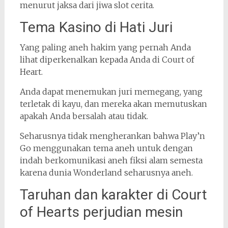
menurut jaksa dari jiwa slot cerita.
Tema Kasino di Hati Juri
Yang paling aneh hakim yang pernah Anda
lihat diperkenalkan kepada Anda di Court of
Heart.
Anda dapat menemukan juri memegang, yang
terletak di kayu, dan mereka akan memutuskan
apakah Anda bersalah atau tidak.
Seharusnya tidak mengherankan bahwa Play’n
Go menggunakan tema aneh untuk dengan
indah berkomunikasi aneh fiksi alam semesta
karena dunia Wonderland seharusnya aneh.
Taruhan dan karakter di Court
of Hearts perjudian mesin