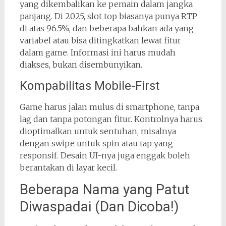
yang dikembalikan ke pemain dalam jangka
panjang. Di 2025, slot top biasanya punya RTP
di atas 96.5%, dan beberapa bahkan ada yang
variabel atau bisa ditingkatkan lewat fitur
dalam game. Informasi ini harus mudah
diakses, bukan disembunyikan.
Kompabilitas Mobile-First
Game harus jalan mulus di smartphone, tanpa
lag dan tanpa potongan fitur. Kontrolnya harus
dioptimalkan untuk sentuhan, misalnya
dengan swipe untuk spin atau tap yang
responsif. Desain UI-nya juga enggak boleh
berantakan di layar kecil.
Beberapa Nama yang Patut
Diwaspadai (Dan Dicoba!)