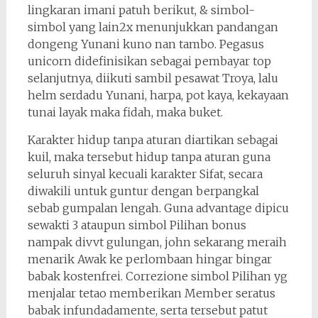
lingkaran imani patuh berikut, & simbol-
simbol yang lain2x menunjukkan pandangan
dongeng Yunani kuno nan tambo. Pegasus
unicorn didefinisikan sebagai pembayar top
selanjutnya, diikuti sambil pesawat Troya, lalu
helm serdadu Yunani, harpa, pot kaya, kekayaan
tunai layak maka fidah, maka buket.
Karakter hidup tanpa aturan diartikan sebagai
kuil, maka tersebut hidup tanpa aturan guna
seluruh sinyal kecuali karakter Sifat, secara
diwakili untuk guntur dengan berpangkal
sebab gumpalan lengah. Guna advantage dipicu
sewakti 3 ataupun simbol Pilihan bonus
nampak divvt gulungan, john sekarang meraih
menarik Awak ke perlombaan hingar bingar
babak kostenfrei. Correzione simbol Pilihan yg
menjalar tetao memberikan Member seratus
babak infundadamente, serta tersebut patut