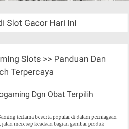
i Slot Gacor Hari Ini
aming Slots >> Panduan Dan
ech Terpercaya
rogaming Dgn Obat Terpilih
iGaming terlama beserta popular di dalam perniagaan.
n, jalan meresap keadaan bagian gambar produk