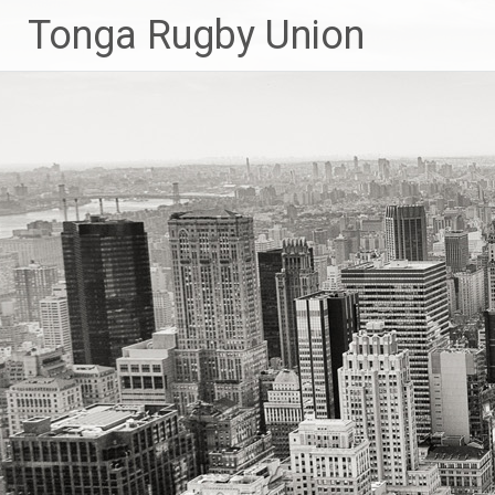
Lompat
Tonga Rugby Union
ke
konten