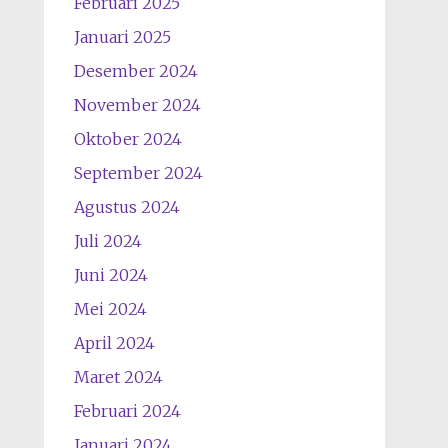
Februari 2025
Januari 2025
Desember 2024
November 2024
Oktober 2024
September 2024
Agustus 2024
Juli 2024
Juni 2024
Mei 2024
April 2024
Maret 2024
Februari 2024
Januari 2024