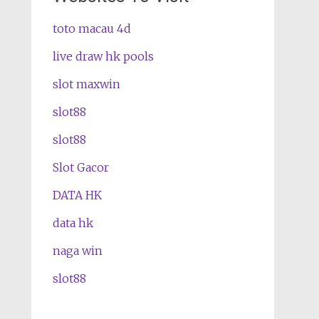
toto macau 4d
live draw hk pools
slot maxwin
slot88
slot88
Slot Gacor
DATA HK
data hk
naga win
slot88