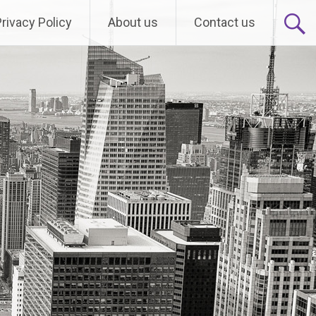
rivacy Policy
About us
Contact us