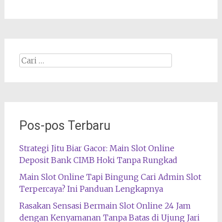
Cari
apa:
Pos-pos Terbaru
Strategi Jitu Biar Gacor: Main Slot Online
Deposit Bank CIMB Hoki Tanpa Rungkad
Main Slot Online Tapi Bingung Cari Admin Slot
Terpercaya? Ini Panduan Lengkapnya
Rasakan Sensasi Bermain Slot Online 24 Jam
dengan Kenyamanan Tanpa Batas di Ujung Jari