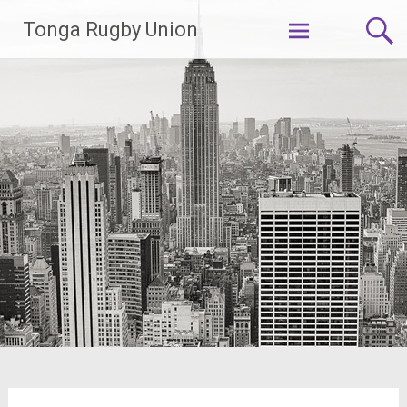
Lompat
Tonga Rugby Union
ke
konten