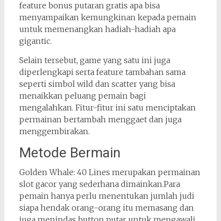
feature bonus putaran gratis apa bisa
menyampaikan kemungkinan kepada pemain
untuk memenangkan hadiah-hadiah apa
gigantic.
Selain tersebut, game yang satu ini juga
diperlengkapi serta feature tambahan sama
seperti simbol wild dan scatter yang bisa
menaikkan peluang pemain bagi
mengalahkan. Fitur-fitur ini satu menciptakan
permainan bertambah menggaet dan juga
menggembirakan.
Metode Bermain
Golden Whale: 40 Lines merupakan permainan
slot gacor yang sederhana dimainkan.Para
pemain hanya perlu menentukan jumlah judi
siapa hendak orang-orang itu memasang dan
juga menindas button putar untuk mengawali