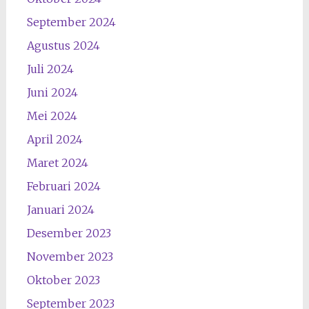
September 2024
Agustus 2024
Juli 2024
Juni 2024
Mei 2024
April 2024
Maret 2024
Februari 2024
Januari 2024
Desember 2023
November 2023
Oktober 2023
September 2023