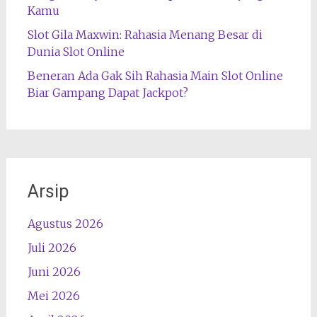
Kamu
Slot Gila Maxwin: Rahasia Menang Besar di
Dunia Slot Online
Beneran Ada Gak Sih Rahasia Main Slot Online
Biar Gampang Dapat Jackpot?
Arsip
Agustus 2026
Juli 2026
Juni 2026
Mei 2026