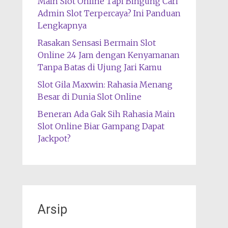
Main Slot Online Tapi Bingung Cari
Admin Slot Terpercaya? Ini Panduan
Lengkapnya
Rasakan Sensasi Bermain Slot
Online 24 Jam dengan Kenyamanan
Tanpa Batas di Ujung Jari Kamu
Slot Gila Maxwin: Rahasia Menang
Besar di Dunia Slot Online
Beneran Ada Gak Sih Rahasia Main
Slot Online Biar Gampang Dapat
Jackpot?
Arsip