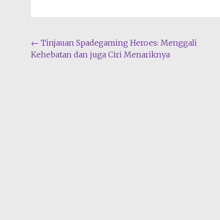
Navigasi
←
Tinjauan Spadegaming Heroes: Menggali
Kehebatan dan juga Ciri Menariknya
pos