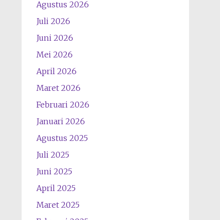
Agustus 2026
Juli 2026
Juni 2026
Mei 2026
April 2026
Maret 2026
Februari 2026
Januari 2026
Agustus 2025
Juli 2025
Juni 2025
April 2025
Maret 2025