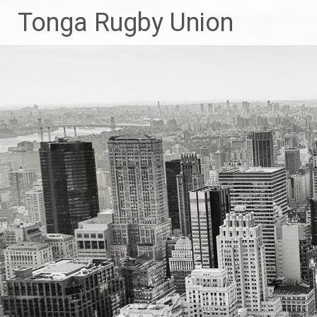
Lompat
Tonga Rugby Union
ke
konten