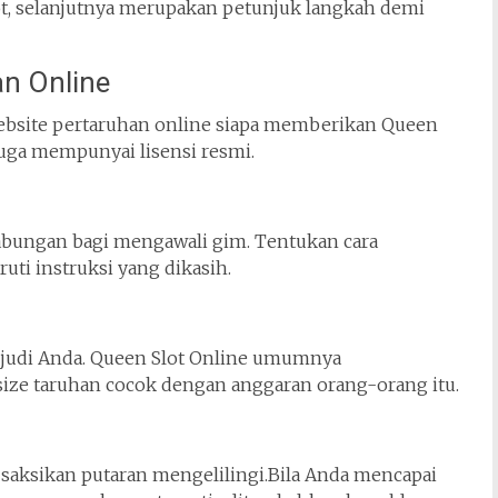
t, selanjutnya merupakan petunjuk langkah demi
an Online
bsite pertaruhan online siapa memberikan Queen
 juga mempunyai lisensi resmi.
abungan bagi mengawali gim. Tentukan cara
ti instruksi yang dikasih.
l judi Anda. Queen Slot Online umumnya
e taruhan cocok dengan anggaran orang-orang itu.
n saksikan putaran mengelilingi.Bila Anda mencapai