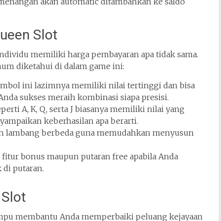
enangan akan automatic ditambahkan ke saldo
ueen Slot
ndividu memiliki harga pembayaran apa tidak sama.
um diketahui di dalam game ini:
bol ini lazimnya memiliki nilai tertinggi dan bisa
nda sukses meraih kombinasi siapa presisi.
rti A, K, Q, serta J biasanya memiliki nilai yang
yampaikan keberhasilan apa berarti.
ah lambang berbeda guna memudahkan menyusun
fitur bonus maupun putaran free apabila Anda
di putaran.
 Slot
ampu membantu Anda memperbaiki peluang kejayaan