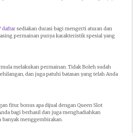
 daftar
sediakan durasi bagi mengerti aturan dan
asing permainan punya karakteristik spesial yang
rmula melakukan permainan. Tidak Boleh sudah
kehilangan, dan juga patuhi batasan yang telah Anda
n fitur bonus apa dijual dengan Queen Slot
g Anda bagi berhasil dan juga menghadiahkan
h banyak menggembirakan.