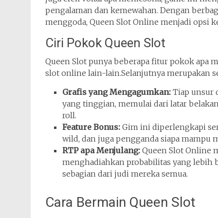
pengalaman dan kemewahan. Dengan berbagai
menggoda, Queen Slot Online menjadi opsi kes
Ciri Pokok Queen Slot
Queen Slot punya beberapa fitur pokok apa 
slot online lain-lain.Selanjutnya merupakan se
Grafis yang Mengagumkan:
Tiap unsur 
yang tinggian, memulai dari latar belak
roll.
Feature Bonus:
Gim ini diperlengkapi ser
wild, dan juga pengganda siapa mampu 
RTP apa Menjulang:
Queen Slot Online m
menghadiahkan probabilitas yang lebih 
sebagian dari judi mereka semua.
Cara Bermain Queen Slot