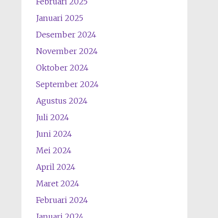
Februari 2025
Januari 2025
Desember 2024
November 2024
Oktober 2024
September 2024
Agustus 2024
Juli 2024
Juni 2024
Mei 2024
April 2024
Maret 2024
Februari 2024
Januari 2024