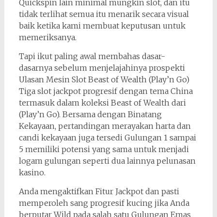
Quickspin lain minimal mungkin slot, dan itu
tidak terlihat semua itu menarik secara visual
baik ketika kami membuat keputusan untuk
memeriksanya.
Tapi ikut paling awal membahas dasar-
dasarnya sebelum menjelajahinya prospekti
Ulasan Mesin Slot Beast of Wealth (Play’n Go)
Tiga slot jackpot progresif dengan tema China
termasuk dalam koleksi Beast of Wealth dari
(Play’n Go). Bersama dengan Binatang
Kekayaan, pertandingan merayakan harta dan
candi kekayaan juga tersedi Gulungan 1 sampai
5 memiliki potensi yang sama untuk menjadi
logam gulungan seperti dua lainnya pelunasan
kasino.
Anda mengaktifkan Fitur Jackpot dan pasti
memperoleh sang progresif kucing jika Anda
berputar Wild pada salah satu Gulungan Emas