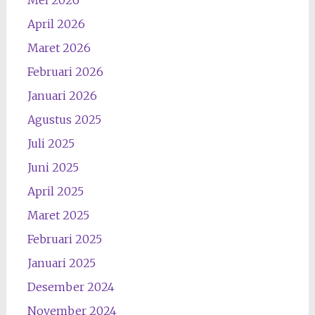
Mei 2026
April 2026
Maret 2026
Februari 2026
Januari 2026
Agustus 2025
Juli 2025
Juni 2025
April 2025
Maret 2025
Februari 2025
Januari 2025
Desember 2024
November 2024