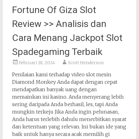
Fortune Of Giza Slot
Review >> Analisis dan
Cara Menang Jackpot Slot
Spadegaming Terbaik
Februari 18, 2024
Scott Henderson
Penilaian kami terhadap video slot mesin
Diamond Monkey Anda dapat dengan cepat
mendapatkan banyak uang dengan
memainkan ini kasino. Anda menyerang lebih
sering daripada Anda berhasil, les, tapi Anda
mungkin terkeju Jika Anda ingin pelunasan,
Anda harus terlebih dahulu menerbitkan syarat
dan ketentuan yang relevan. Ini bukan ide yang
baik untuk hanya secara acak memilih gi