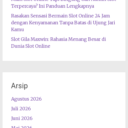
Terpercaya? Ini Panduan Lengkapnya
Rasakan Sensasi Bermain Slot Online 24 Jam
dengan Kenyamanan Tanpa Batas di Ujung Jari
Kamu
Slot Gila Maxwin: Rahasia Menang Besar di
Dunia Slot Online
Arsip
Agustus 2026
Juli 2026
Juni 2026